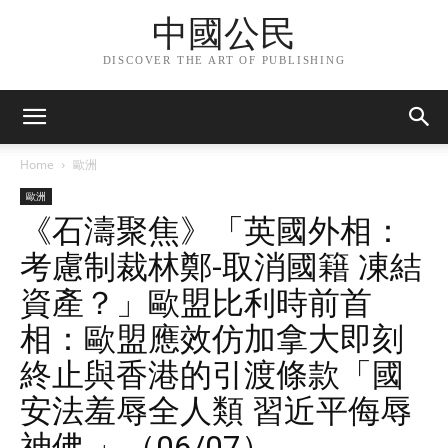
中國公民
DISCOVER THE ART OF PUBLISHING
Home
歐洲
歐洲
《石濤聚焦》「英國外相：
考慮制裁林鄭-取消國籍 凍結
資產？」歐盟比利時前首
相：歐盟應效仿加拿大即刻
終止與香港的引渡條款「國
安法羞辱全人類 習近平侮辱
神佛 」（06/07）