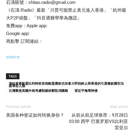
石濤賬號：shitao.radio@gmail.com
《石濤.Radio》最新「川普可能禁止美元進入香港」「杭州最
大P2P崩盤」「抖音遇難學華為撒謊」
免費app：Apple app:
Google app:
再點擊 訂閱連結：
source
TAGS
凍結資產歐盟比利時前首相歐盟應效仿加拿大即刻終止與香港的引渡條款國安法
羞辱全人類
石濤聚焦英國外相考慮制裁林鄭取消國籍
習近平侮辱神佛
Previous article
Next article
美国各种签证如何转换身份？
从前从前足球推荐：9月28日
03:00 西甲 巴塞罗那VS比利亚
雷亚尔