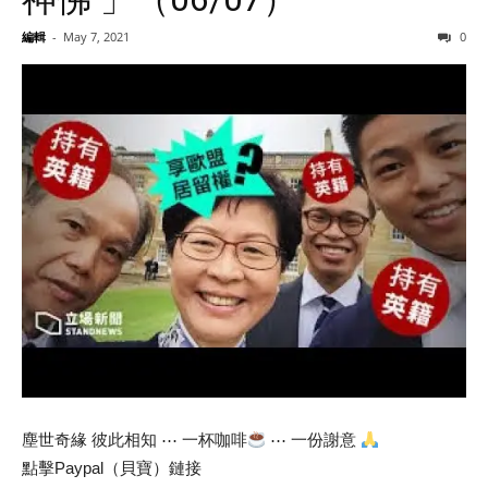
編輯
-
May 7, 2021
0
塵世奇緣 彼此相知 ⋯ 一杯咖啡
⋯ 一份謝意
點擊Paypal（貝寶）鏈接