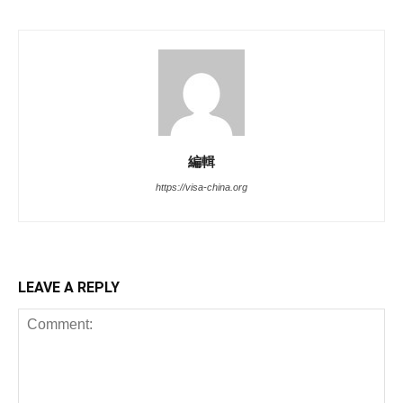
編輯
https://visa-china.org
LEAVE A REPLY