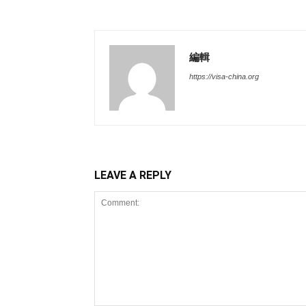
編輯
https://visa-china.org
LEAVE A REPLY