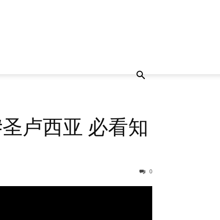
圣卢西亚 必看知
民
0