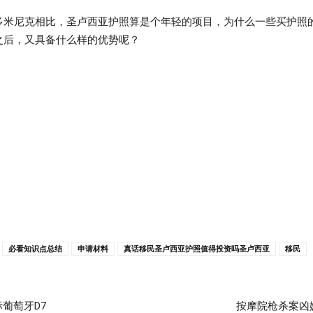
多米尼克相比，圣卢西亚护照算是个年轻的项目，为什么一些买护照
之后，又具备什么样的优势呢？
必看知识点总结
申请材料
真话移民圣卢西亚护照值得投资吗圣卢西亚
移民
葡萄牙D7
按摩院枪杀案凶