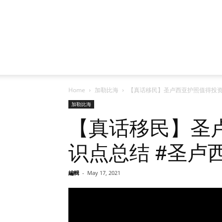
Home
加勒比海
【真话移民】圣卢西亚护照值得投资吗
加勒比海
【真话移民】圣
识点总结 #圣卢
編輯
-
May 17, 2021