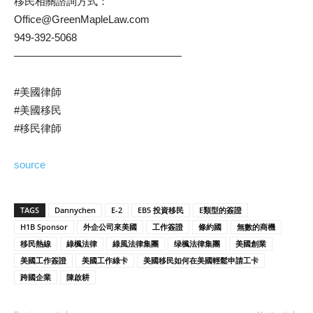
移民相關諮詢方式：
Office@GreenMapleLaw.com
949-392-5068
————————————————
#美國律師
#美國移民
#移民律師
source
TAGS
Dannychen
E-2
EB5 投資移民
E類型的簽證
H1B Sponsor
外企公司來美國
工作簽證
條約國
無數的商機
移民熱線
綠楓法律
綠風法律集團
绿楓法律集團
美國創業
美國工作簽證
美國工作綠卡
美國移民如何在美國輕鬆申請工卡
跨國企業
陳啟耕