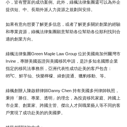
小，皆有豐富的成功案例。此外，綠楓法律集團還可以為外企
提供短、中、長期外派人力資源之規劃與安排。
如果有意向想要了解更多信息，或者了解更多關於創業的經驗
和專業資源，綠楓法律集團願意幫助各位幫助各位順利找到合
適的創業方向。
綠楓法律集團Green Maple Law Group 位於美國南加州爾灣市
Irvine，專辦美國簽證與美國移民申請，是許多知名國際企業
指定的移民法事務所，亞洲代表性成功赴美的客戶包含：
85⁰C、鮮芋仙、快樂檸檬、緯創資通、獵豹移動、等。
綠楓創辦人陳啟耕律師Danny Chen 持有美國多州律師執照，
秉持「勝任、專業、透明」的理念，為投資移民家庭、跨國上
市企業、創業家、跨國主管、傑出人才與職業藝人等不同的客
戶實現了成功赴美的的美國夢。