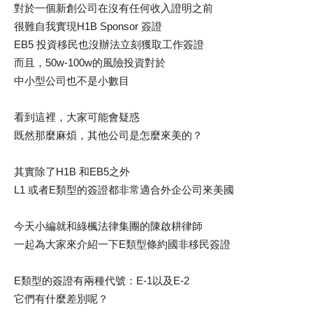
對於一個新創公司在沒有任何收入證明之前
很難自我實現H1B Sponsor 簽證
EB5 投資移民也沒辦法立刻獲取工作簽證
而且，50w-100w的風險投資對於
中小型公司也不是小數目
看到這裡，大家可能會疑惑
既然那麼麻煩，其他公司是怎麼來美的？
其實除了H1B 和EB5之外
L1 或者E類型的簽證都非常適合外企公司來美國
今天小編就和綠楓法律集團的陳啟耕律師
一起為大家來介紹一下E類型條約國非移民簽證
E類型的簽證有兩種代號：E-1以及E-2
它們有什麼差別呢？