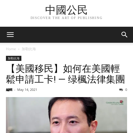
中國公民
DISCOVER THE ART OF PUBLISHING
Home
加勒比海
加勒比海
【美國移民】如何在美國輕
鬆申請工卡! — 绿楓法律集團
編輯
-
May 14, 2021
0