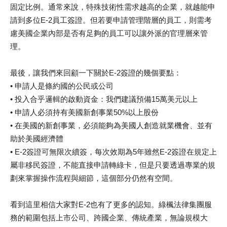
固定比例。通常來說，特殊技術性需求越高的企業，就越能申
請到多位E-2員工簽證。但若要申請管理階層的員工，則需考
慮美國企業內部是否有足夠的員工可以讓外派的官理層來管
理。
最後，讓我們來回顧一下關於E-2簽證的幾個要點：
• 申請人是條約國的公民或公司
• 投入合乎邏輯的啟動資金：我們建議預備15萬美元以上
• 申請人必須持有美國新創事業50%以上股份
• 在美國的新創事業，必須能夠為美國人創造就業機會、並有
助於美國經濟體
• E-2簽證可無限次續簽，每次效期為5年雖然E-2簽證在規定上
屬非移民簽證，不能直接申請轉綠卡，但是只要透過專業的規
劃來掌握操作流程與細節，這個部分仍然有空間。
看到這里相信大家對E-2也有了更多的認知。綠楓法律集團服
務的範圍包括上市公司、跨國企業、傳統產業，無論規模大