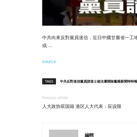
中共向來反對黨員迷信，近日中國甘肅省一工地
或 …
source
TAGS
中共反對迷信黨員請道士做法遭開除黨籍新聞時時報20
Previous article
人大政协双国籍 港区人大代表：应设限
編輯