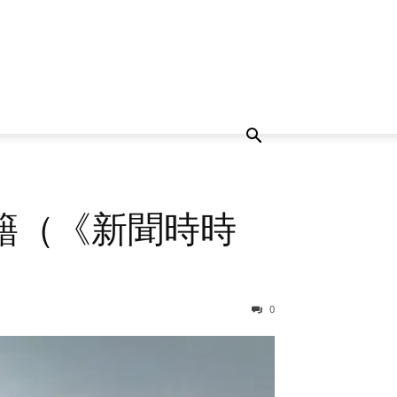
籍（《新聞時時
0