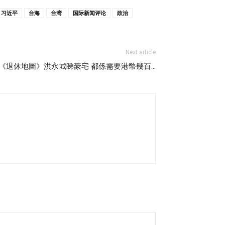
习近平
台海
台湾
国际新闻评论
政治
Next article
《退休地圖》洪永城睇豪宅 都係需要港幣幾百…