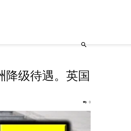
洲降级待遇。英国
0