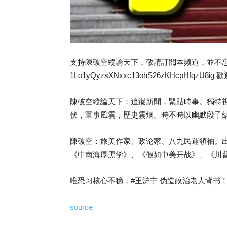
支持陳破空縱論天下，敬請訂閲本频道，並不忘按下
1Lo1yQyzsXNxxc13ohS26zKHcpHfqzU
陳破空縱論天下：追蹤新聞，緊貼時事。獨特
伏，軍事風雲，歷史雲烟。時不時以幽默段子
陳破空：旅美作家、政论家、八九民運領袖。
《中南海厚黑学》、《假如中美开战》、《川普
唯恐习核心不稳，#王沪宁 伪造政治老人背书！
source