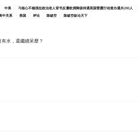
中美
习核心不稳强拉政治老人背书反遭欧洲降级待遇英国雷霆行动查办通共200人
美中关系
美国
评论
陈破空
陈破空纵论天下
沒有水，還繼續呆麼？