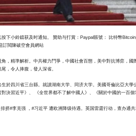
小鈴鐺获及时通知。 贊助与打賞：Paypal賬號： 比特幣Bitcoi
8ig 歡迎訂閲陳破空會員網站
視角，精準解析。中共權力鬥爭，中國社會百態，美中對抗博弈，國
結尾，令人捧腹，發人深省。
出生於四川省三台縣。就讀湖南大学、同济大学。美國哥倫比亞大學
對決習近平》、 《全世界都不了解中國人》、《關於中國的一百個
排挤#李克强 ，#习近平 遭欧洲降级待遇。英国雷霆行动，查办通共2