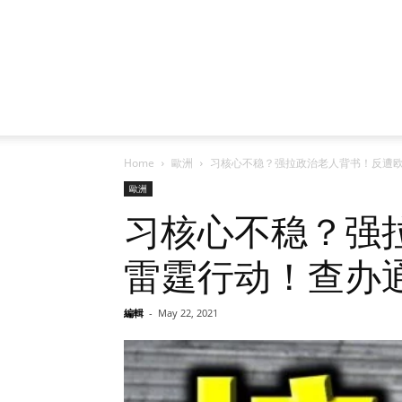
Home
歐洲
习核心不稳？强拉政治老人背书！反遭欧
歐洲
习核心不稳？强
雷霆行动！查办通
編輯
-
May 22, 2021