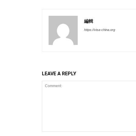
編輯
https://visa-china.org
LEAVE A REPLY