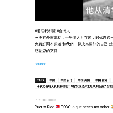
#道理我都懂 #台灣人
三更有夢書當枕，千里懷人月在峰，陪你度過
免費訂閱本频道 和我們一起成為更好的自己 
感謝您的支持
source
TAGS
中国
中国 台湾
中国 美国
中国 香港
今夜必看明天就删麻省理工专家发现诡异之处俄罗斯骗了全世
Previous article
Puerto Rico
TODO lo que necesitas saber