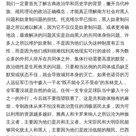
我们一定要首先了解古典政治学和历史学的背景，撇开当代种
族、殖民理论的政治正确概念，才能真正理解南方社会对黑人
问题和奴隶制问题的担忧。托克维尔早已指出，黑人奴隶制问
题之所以难以解决，因为它不仅仅是奴隶制问题。或者更准确
地说，最难解决的问题其实是自由黑人的共同体身份问题。许
多人之所以维护奴隶制，不是因为他们认为这种制度有正当
性，而是因为他们感到很难找到其他现实可行的途径，将为数
众多的外邦人排斥在共同体之外。集体行动需要高度的默契，
政治德性是生死攸关的问题。只要相当比例的共同体成员缺乏
默契或状态不佳，就会导致城邦本身的灭亡。如果色诺芬的万
人远征军①当中掺入一千名“既不能令又不受命”的东林党人，
全军覆没就是自然的命运。任何一支专业足球队当中掺入十分
之一的外行，今后就不要指望联赛了。这是共和政体独有的麻
烦，专制政体从来不怕没有政治责任的消极居民太多，因为可
以利用的资源越多越好。雅典人和卡罗来纳人之所以沦为种族
主义者，主要因为他们是共和主义者。大宋臣民和大明臣民能
够同化犹太人和黑人，主要因为他们是政治低能的顺民。巴西