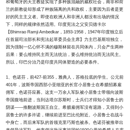
和葡萄牙的天主教徒实现了多种族混融的威权社会，南非和荷
兰的新教徒却形成了种族隔离的共和政权，主要因为后者是更
好的民主主义者。即使在欧洲人和非洲人都没有出场的情况
下，同样的规律依然适用。印度宪法之父安贝德卡尔
【Bhimrao Ramji Ambedkar，1893-1958，1947年印度独立后
任首届司法部长和宪法起草委员会主席】力主巴基斯坦独立，
因为强制一亿心怀不满的穆斯林留在共同体内，只会产生两种
后果：要么维持民主而无法统治，要么维持统治而无法民主。
所以，印巴分治乃是印度共同体塑造的必要条件。
1、色诺芬，前427-前355，雅典人，苏格拉底的学生。公元前
401年，波斯帝国西部小亚细亚的长官小居鲁士在希腊招募雇
佣军，色诺芬应募。这支一万余人军队被小居鲁士带领向波斯
帝国腹地前进，当到达塔尔苏斯时，士兵们才得知小居鲁士的
阴谋——推翻波斯国王自立。希腊雇佣军没有退路，又得到小
居鲁士的许多许诺，继续前进至巴比伦附近。小居鲁士在战斗
中身亡，而后来军队的首领克里巧斯也被杀。色诺芬被推举出
来领导这军队。他率领这批远离祖国约1500公里的希腊人在库