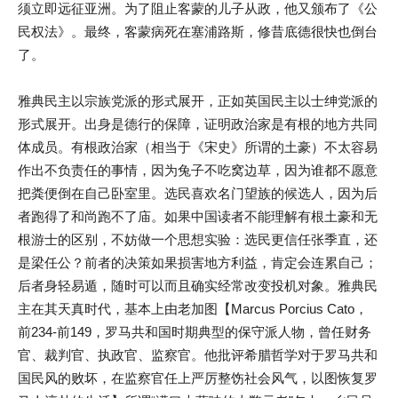
须立即远征亚洲。为了阻止客蒙的儿子从政，他又颁布了《公
民权法》。最终，客蒙病死在塞浦路斯，修昔底德很快也倒台
了。
雅典民主以宗族党派的形式展开，正如英国民主以士绅党派的
形式展开。出身是德行的保障，证明政治家是有根的地方共同
体成员。有根政治家（相当于《宋史》所谓的土豪）不太容易
作出不负责任的事情，因为兔子不吃窝边草，因为谁都不愿意
把粪便倒在自己卧室里。选民喜欢名门望族的候选人，因为后
者跑得了和尚跑不了庙。如果中国读者不能理解有根土豪和无
根游士的区别，不妨做一个思想实验：选民更信任张季直，还
是梁任公？前者的决策如果损害地方利益，肯定会连累自己；
后者身轻易遁，随时可以而且确实经常改变投机对象。雅典民
主在其天真时代，基本上由老加图【Marcus Porcius Cato，
前234-前149，罗马共和国时期典型的保守派人物，曾任财务
官、裁判官、执政官、监察官。他批评希腊哲学对于罗马共和
国民风的败坏，在监察官任上严厉整饬社会风气，以图恢复罗