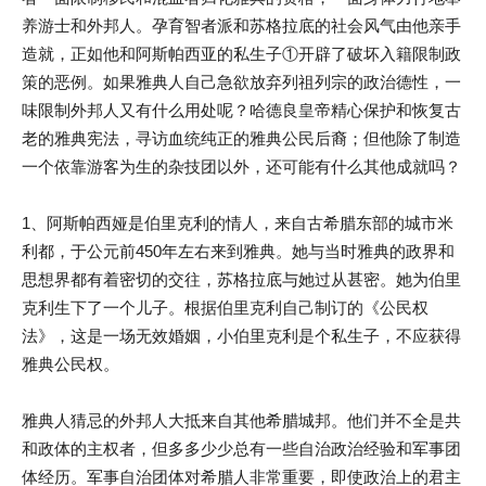
养游士和外邦人。孕育智者派和苏格拉底的社会风气由他亲手
造就，正如他和阿斯帕西亚的私生子①开辟了破坏入籍限制政
策的恶例。如果雅典人自己急欲放弃列祖列宗的政治德性，一
味限制外邦人又有什么用处呢？哈德良皇帝精心保护和恢复古
老的雅典宪法，寻访血统纯正的雅典公民后裔；但他除了制造
一个依靠游客为生的杂技团以外，还可能有什么其他成就吗？
1、阿斯帕西娅是伯里克利的情人，来自古希腊东部的城市米
利都，于公元前450年左右来到雅典。她与当时雅典的政界和
思想界都有着密切的交往，苏格拉底与她过从甚密。她为伯里
克利生下了一个儿子。根据伯里克利自己制订的《公民权
法》，这是一场无效婚姻，小伯里克利是个私生子，不应获得
雅典公民权。
雅典人猜忌的外邦人大抵来自其他希腊城邦。他们并不全是共
和政体的主权者，但多多少少总有一些自治政治经验和军事团
体经历。军事自治团体对希腊人非常重要，即使政治上的君主