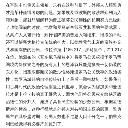
在军队中也像民主领袖。只有在这种前提下，外邦人入籍雅典
才是某种值得考虑的问题。如果埃及或波斯的散沙群众列为入
籍对象，那就只能解释为僭主破坏公民德性的长期努力已经到
了功德圆满的时候。恺撒和罗马诸帝毁灭共和国的主要武器，
从高卢人入籍开始，到行省降虏的普遍入籍结束。恺撒的举动
还可以解释为格拉古传统的扩大，以德性元气未衰的蛮族补充
共和国腐败的公民。卡拉卡拉【186-217，罗马皇帝，211-217
在位。他颁布的《安东尼乌斯赦令》将罗马公民权授予罗马帝
国境内除奴隶之外的所有人】的恩泽就只能是撕去一切伪装的
东方化，指望东部顺民的散沙性格淹没罗马公民残存的政治德
性，给罗马城邦的自治传统钉上了最后一颗棺材钉。如果我们
用古典时代的政治伦理衡量近代世界，就会认为穆加贝和曼德
拉才是卡拉卡拉的真正继承人，因为他们将公民权交给缺乏政
治德性的外邦人，淹没了具备民主经验的少数公民。根据孟德
斯鸠的标准，这种行径就是外邦人对共和国主权的颠覆。雅典
民主在其极盛时期，公民人数也不过总人口十分之一，伯里克
利已经觉得有必要严加甄别了。