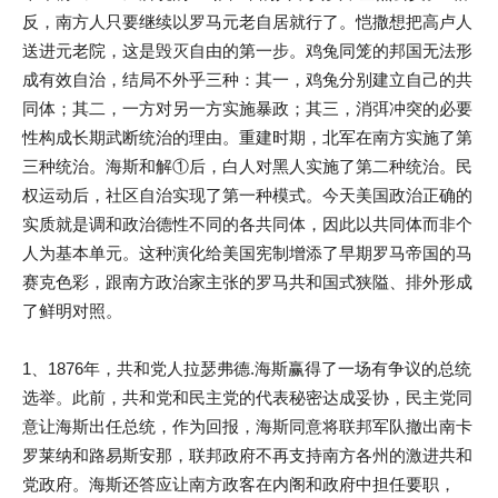
反，南方人只要继续以罗马元老自居就行了。恺撒想把高卢人
送进元老院，这是毁灭自由的第一步。鸡兔同笼的邦国无法形
成有效自治，结局不外乎三种：其一，鸡兔分别建立自己的共
同体；其二，一方对另一方实施暴政；其三，消弭冲突的必要
性构成长期武断统治的理由。重建时期，北军在南方实施了第
三种统治。海斯和解①后，白人对黑人实施了第二种统治。民
权运动后，社区自治实现了第一种模式。今天美国政治正确的
实质就是调和政治德性不同的各共同体，因此以共同体而非个
人为基本单元。这种演化给美国宪制增添了早期罗马帝国的马
赛克色彩，跟南方政治家主张的罗马共和国式狭隘、排外形成
了鲜明对照。
1、1876年，共和党人拉瑟弗德.海斯赢得了一场有争议的总统
选举。此前，共和党和民主党的代表秘密达成妥协，民主党同
意让海斯出任总统，作为回报，海斯同意将联邦军队撤出南卡
罗莱纳和路易斯安那，联邦政府不再支持南方各州的激进共和
党政府。海斯还答应让南方政客在内阁和政府中担任要职，