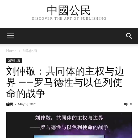
中國公民
DISCOVER THE ART OF PUBLISHING
Home
加勒比海
加勒比海
刘仲敬：共同体的主权与边
界 ——罗马德性与以色列使
命的战争
編輯
-
May 9, 2021
0