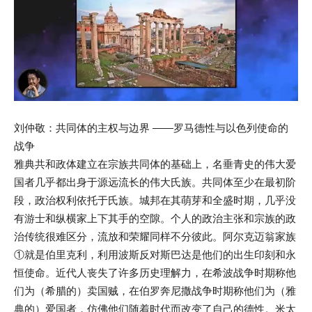
刘仲敬：共同体的主权与边界 ——罗马德性与以色列使命的
战争
雅典共和政体建立在宗族共同体的基础上，名垂青史的伟大爱
国者几乎都出身于源远流长的伟大氏族。共同体至少在最初阶
段，政治权利依托于氏族。城邦在其萌芽和全盛时期，几乎没
有游士和纵横家上下其手的空隙。个人的政治主张和宗族的政
治传统很难区分，流放和荣耀同样不分彼此。阿尔克迈翁家族
①就是伯里克利，利用波斯反对斯巴达是他们的出生印刻和永
恒使命。近代人丧失了许多历史理解力，在希波战争时期称他
们为（希腊的）卖国贼，在伯罗奔尼撒战争时期称他们为（雅
典的）爱国者，仿佛他们随着时代而改变了自己的德性。米太