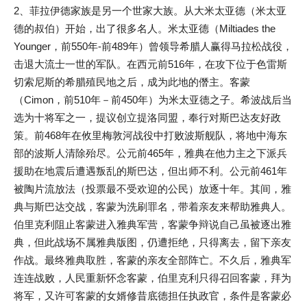
2、菲拉伊德家族是另一个世家大族。从大米太亚德（米太亚
德的叔伯）开始，出了很多名人。米太亚德（Miltiades the
Younger，前550年-前489年）曾领导希腊人赢得马拉松战役，
击退大流士一世的军队。在西元前516年，在攻下位于色雷斯
切索尼斯的希腊殖民地之后，成为此地的僭主。客蒙
（Cimon，前510年－前450年）为米太亚德之子。希波战后当
选为十将军之一，提议创立提洛同盟，奉行对斯巴达友好政
策。前468年在攸里梅敦河战役中打败波斯舰队，将地中海东
部的波斯人清除殆尽。公元前465年，雅典在他力主之下派兵
援助在地震后遭遇叛乱的斯巴达，但出师不利。公元前461年
被陶片流放法（投票最不受欢迎的公民）放逐十年。其间，雅
典与斯巴达交战，客蒙为洗刷罪名，带着亲友来帮助雅典人。
伯里克利阻止客蒙进入雅典军营，客蒙争辩说自己虽被逐出雅
典，但此战场不属雅典版图，仍遭拒绝，只得离去，留下亲友
作战。最终雅典取胜，客蒙的亲友全部阵亡。不久后，雅典军
连连战败，人民重新怀念客蒙，伯里克利只得召回客蒙，拜为
将军，又许可客蒙的女婿修昔底德担任执政官，条件是客蒙必