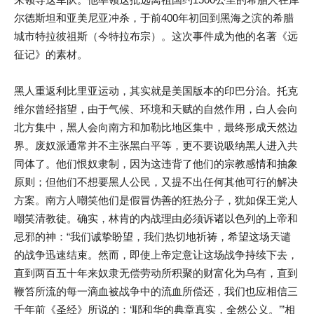
尔德斯坦和亚美尼亚冲杀，于前400年初回到黑海之滨的希腊
城市特拉彼祖斯（今特拉布宗）。这次事件成为他的名著《远
征记》的素材。
黑人重返利比里亚运动，其实就是美国版本的印巴分治。托克
维尔曾经指望，由于气候、环境和天赋的自然作用，白人会向
北方集中，黑人会向南方和加勒比地区集中，最终形成天然边
界。废奴派通常并不主张黑白平等，更不要说吸纳黑人进入共
同体了。他们恨奴隶制，因为这违背了他们的宗教感情和抽象
原则；但他们不想要黑人公民，又提不出任何其他可行的解决
方案。南方人嘲笑他们是假冒伪善的狂热分子，犹如保王党人
嘲笑清教徒。确实，林肯的内战理由必须诉诸以色列的上帝和
忌邪的神：“我们诚挚盼望，我们热切地祈祷，希望这场天谴
的战争迅速结束。然而，即使上帝定意让这场战争持续下去，
直到两百五十年来奴隶无偿劳动所积聚的财富化为乌有，直到
鞭笞所流的每一滴血被战争中的流血所偿还，我们也应相信三
千年前《圣经》所说的：‘耶和华的典章真实，全然公义。’”相