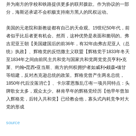
并为南方的学校和铁路提供更多的联邦拨款。作为协议的一部
分，海斯还承诺不会积极支持南方黑人的民权运动。
美国的元老院和新教徒都有自己的天命观。19世纪50年代，前
者似乎比后者更有机会。然而，这种优势是表面和脆弱的。弗
吉尼亚王朝【美国建国后的前36年，有32年由弗吉尼亚人（总
统）执政】、辉格党的反恺撒主义联盟【辉格党于1833年冬天
至1834年之间由前民主共和党与国家共和党两党党员亨利•克
莱、约翰•昆西•亚当斯、南方的州权拥护者如威利•颇森•缅甘
等组建，反对杰克逊总统的政策。辉格党曾产生两名总统，
1850年代后没落消亡】、卡尔霍恩叛乱①有一项共同特点：头
牌歌女太多，观众太少。林肯早年的辉格党经历【他早年曾加
入辉格党，后转入共和党】已经教会他，寡头式内耗竞争对大
党的形成
source