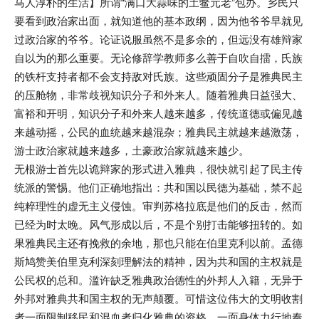
马人淳朴的生活】所谓“满口大蒜味的土鳖元老”包办。乡民只
要看到政治家出面，就知道他的基本政纲，因为他爷爷早就见
过政治家的爷爷。论证说服虽然不是多余的，但远没有雄辩家
自以为的那么重要。无论修辞学教师多么善于自吹自擂，氏族
的铁杆支持者都不会支持敌对氏族。这些顽固分子是雅典民主
的压舱物，非常歧视知识分子和外来人。随着雅典日益强大、
富裕和开明，知识分子和外来人越来越多，传统道德或偏见越
来越动摇，公民的血统越来越混杂；雅典民主就越来越激荡，
游士政治家就越来越多，土豪政治家就越来越少。
无根游士首先以诡辩家的形式进入雅典，很快就引起了民主传
统派的警惕。他们正确地指出：共和国以民德为基础，禁不起
纯粹理性的虚无主义侵蚀。审判苏格拉底是他们的反击，然而
已经为时太晚。风气形成以后，不是个别打击能够扭转的。如
果雅典民主还有挽救的余地，那也只能在伯里克利以前。孟德
斯鸠赞美伯里克利深刻理解法的精神，因为共和国的主权就是
公民权的总和。滥许缺乏雅典政治德性的外邦人入籍，无异于
外邦对雅典共和国主权的无声颠覆。可惜这位伟大的文明收割
者一面限制移民和混血者归化雅典的资格，一面身体力行地奉