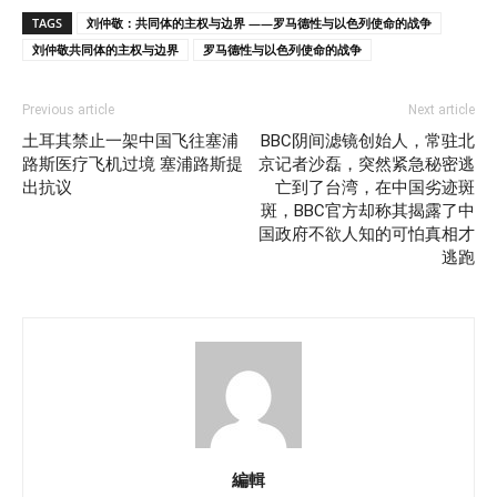
TAGS
刘仲敬：共同体的主权与边界 ——罗马德性与以色列使命的战争
刘仲敬共同体的主权与边界
罗马德性与以色列使命的战争
Previous article
Next article
土耳其禁止一架中国飞往塞浦
BBC阴间滤镜创始人，常驻北
路斯医疗飞机过境 塞浦路斯提
京记者沙磊，突然紧急秘密逃
出抗议
亡到了台湾，在中国劣迹斑
斑，BBC官方却称其揭露了中
国政府不欲人知的可怕真相才
逃跑
編輯