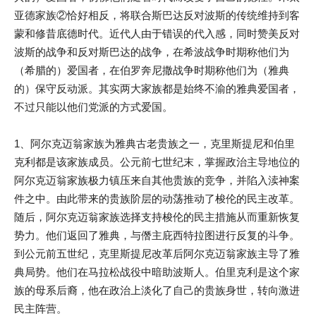
亚德家族②恰好相反，将联合斯巴达反对波斯的传统维持到客
蒙和修昔底德时代。近代人由于错误的代入感，同时赞美反对
波斯的战争和反对斯巴达的战争，在希波战争时期称他们为
（希腊的）爱国者，在伯罗奔尼撒战争时期称他们为（雅典
的）保守反动派。其实两大家族都是始终不渝的雅典爱国者，
不过只能以他们党派的方式爱国。
1、阿尔克迈翁家族为雅典古老贵族之一，克里斯提尼和伯里
克利都是该家族成员。公元前七世纪末，掌握政治主导地位的
阿尔克迈翁家族极力镇压来自其他贵族的竞争，并陷入渎神案
件之中。由此带来的贵族阶层的动荡推动了梭伦的民主改革。
随后，阿尔克迈翁家族选择支持梭伦的民主措施从而重新恢复
势力。他们返回了雅典，与僭主庇西特拉图进行反复的斗争。
到公元前五世纪，克里斯提尼改革后阿尔克迈翁家族主导了雅
典局势。他们在马拉松战役中暗助波斯人。伯里克利是这个家
族的母系后裔，他在政治上淡化了自己的贵族身世，转向激进
民主阵营。