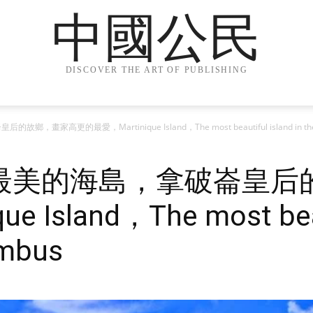
中國公民
DISCOVER THE ART OF PUBLISHING
高更的最愛，Martinique Island，The most beautiful island in the ey
最美的海島，拿破崙皇后
 Island，The most beaut
umbus