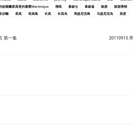
鄉畫家高更的最愛Martinique
增高
拿破仑
拿破崙
旅游
旅游营销
影步離
長高
長高島
长高
长高岛
馬提尼克島
马提尼克岛
高更
 第一集·
201109