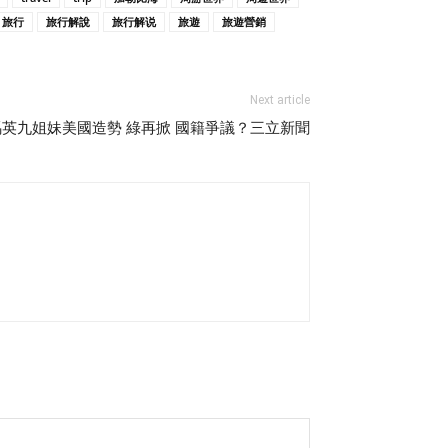
旅行
旅行解說
旅行解说
旅遊
旅遊營銷
Next article
15 馬英九姐妹美國造勢 綠再掀 國籍爭議？三立新聞