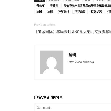
哥伦布
哥倫布
哥倫布眼中世界最美的海島拿破崙皇后的故
法国
法國
环球旅行
環球旅行
行影步离
行
Previous article
【道诚国际】移民去哪儿·加拿大魁北克投资移民
編輯
https://visa-china.org
LEAVE A REPLY