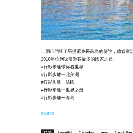
上期咱們聊了馬提尼克長高島的傳說，儘管童
2018年位列吸引遊客最多的國家之首。
#行影步離帶你看世界
#行影步離一北美洲
#行影步離一法國
#行影步離一世界之最
#行影步離一海島
source
TAGS
beautiful
Columbus
eyes
French West