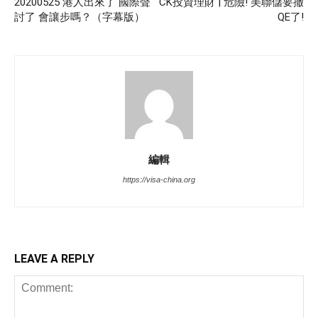
20200525 港人出來了 國際聲
CK投資理財 | 危險! 美聯儲要撤
討了 會讓步嗎？（字幕版）
QE了!
編輯
https://visa-china.org
LEAVE A REPLY