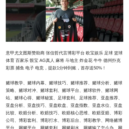
意甲尤文图斯赞助商 张信哲代言博彩平台 欧宝娱乐 足球 篮球
体育 百家乐 骰宝 AG真人 麻将 斗地主 炸金花 牛牛 德州扑克
彩票 捕鱼 电子 电竞，提款1分钟到账，首存送50%！
赌球教学、赌球内幕、赌球技巧、赌球推荐、赌球分析、赌球
策略、赌球对冲、赌球套利、赌球平台、赌球软件、赌球网
站、赌球心得、赌球秘笈、足球套利、足球推荐、亚盘推荐、
亚盘分析、亚盘技巧、亚盘欧盘、亚盘指数、亚盘水位、亚盘
比较、欧赔分析、欧赔技巧、欧赔核心思维、欧赔亚赔、博彩
公司、博彩套利、博彩打水、博彩后台、博彩教学、网络赌博
平台、网赌平台、网赌套利、网赌刷水、网赌输了怎么办、网