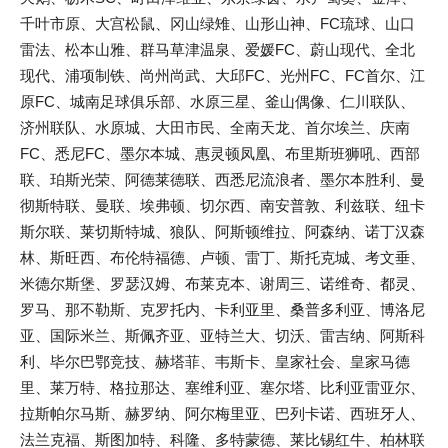
千叶市原、大宫松鼠、冈山绿雉、山形山神、FC琉球、山口
雷法、松本山雅、群马草津温泉、爱媛FC、蔚山现代、全北
现代、浦项制铁、尚州尚武、大邱FC、光州FC、FC首尔、江
原FC、城南足球俱乐部、水原三星、釜山偶像、仁川联队、
济州联队、水原城、大田市民、全南天龙、首尔埃兰、庆南
FC、悉尼FC、墨尔本城、惠灵顿凤凰、布里斯班狮吼、西部
联、珀斯光荣、阿德莱德联、西悉尼流浪者、墨尔本胜利、曼
彻斯特联、曼联、埃弗顿、切尔西、南安普敦、利兹联、纽卡
斯尔联、莱切斯特城、狼队、阿斯顿维拉、阿森纳、诺丁汉森
林、斯旺西、布伦特福德、卢顿、雷丁、斯托克城、考文垂、
米德尔斯堡、罗瑟汉姆、布莱克本、谢周三、诺维奇、都灵、
罗马、那不勒斯、克罗托内、卡利亚里、桑普多利亚、博洛尼
亚、国际米兰、斯佩齐亚、亚特兰大、切沃、雷吉纳、阿斯科
利、毕尔巴鄂竞技、赫塔菲、韦斯卡、皇家社会、皇家马德
里、莱万特、格拉那达、塞维利亚、塞尔塔、比利亚雷亚尔、
拉斯帕尔马斯、赫罗纳、阿尔梅里亚、巴列卡诺、西班牙人、
法兰克福、斯图加特、科隆、多特蒙德、莱比锡红牛、柏林联