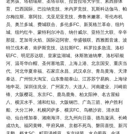
老男孩、塔勒瑞斯、圣塔菲联、拉普拉塔大学生、累西腓体
育、巴西国际、巴拉纳竞技、米内罗竞技、瓦斯科达伽马、帕
尔梅拉斯、塞阿拉、戈亚尼亚竞技、弗鲁米嫩塞、哥伦布机
员、奥兰多城、费城联合、多伦多FC、新英格兰革命、纽约
城、纽约红牛、蒙特利尔冲击、纳什威尔、亚特兰大联、辛辛
那提、芝加哥火焰、国际迈阿密、华盛顿联、西雅图音速、波
特兰伐木者、肯萨斯竞技、达拉斯FC、科罗拉多急流、洛杉
矶FC、明尼苏达联、皇家盐湖城、休斯敦迪纳摩、洛杉矶银
河、温哥华白帽、圣何塞地震、上海上港、北京国安、重庆当
代、河北华夏幸福、石家庄永昌、武汉卓尔、青岛黄海、天津
泰达、广州恒大淘宝、山东鲁能泰山、江苏苏宁易购、上海绿
地申花、深圳佳兆业、广州富力、大连人、河南建业、川崎前
锋、大阪樱花、东京FC、鹿岛鹿角、柏太阳神、名古屋鲸
八、横滨水手、浦和红钻、大阪钢巴、广岛三箭、神户胜利
船、大分三神、札幌冈萨多、横滨FC、鸟栖沙岩、清水鼓
动、仙台维加泰、湘南海洋、北九州向日葵、德岛漩涡、长崎
成功丸、福冈黄蜂、甲府风林、京都不死鸟、磐田喜悦、新泻
天鹅、枥木SC、町田泽维亚、东京绿茵、水户蜀葵、金泽、