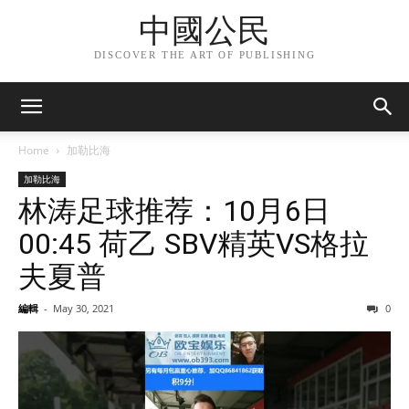
中國公民
DISCOVER THE ART OF PUBLISHING
Home
加勒比海
加勒比海
林涛足球推荐：10月6日
00:45 荷乙 SBV精英VS格拉
夫夏普
編輯
-
May 30, 2021
0