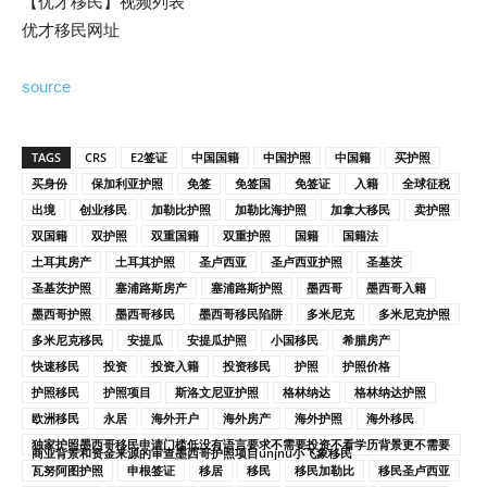
【优才移民】视频列表
优才移民网址
source
TAGS
CRS
E2签证
中国国籍
中国护照
中国籍
买护照
买身份
保加利亚护照
免签
免签国
免签证
入籍
全球征税
出境
创业移民
加勒比护照
加勒比海护照
加拿大移民
卖护照
双国籍
双护照
双重国籍
双重护照
国籍
国籍法
土耳其房产
土耳其护照
圣卢西亚
圣卢西亚护照
圣基茨
圣基茨护照
塞浦路斯房产
塞浦路斯护照
墨西哥
墨西哥入籍
墨西哥护照
墨西哥移民
墨西哥移民陷阱
多米尼克
多米尼克护照
多米尼克移民
安提瓜
安提瓜护照
小国移民
希腊房产
快速移民
投资
投资入籍
投资移民
护照
护照价格
护照移民
护照项目
斯洛文尼亚护照
格林纳达
格林纳达护照
欧洲移民
永居
海外开户
海外房产
海外护照
海外移民
独家护照墨西哥移民申请门槛低没有语言要求不需要投资不看学历背景更不需要
商业背景和资金来源的审查墨西哥护照项目unjnu小飞象移民
瓦努阿图护照
申根签证
移居
移民
移民加勒比
移民圣卢西亚