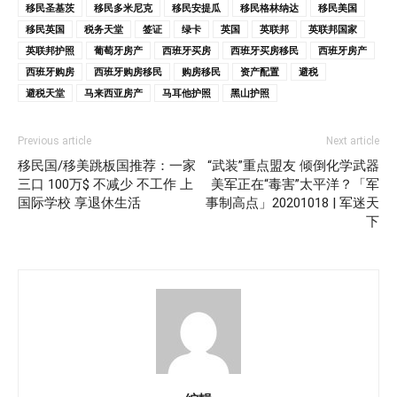
移民圣基茨
移民多米尼克
移民安提瓜
移民格林纳达
移民美国
移民英国
税务天堂
签证
绿卡
英国
英联邦
英联邦国家
英联邦护照
葡萄牙房产
西班牙买房
西班牙买房移民
西班牙房产
西班牙购房
西班牙购房移民
购房移民
资产配置
避税
避税天堂
马来西亚房产
马耳他护照
黑山护照
Previous article
Next article
移民国/移美跳板国推荐：一家
“武装”重点盟友 倾倒化学武器
三口 100万$ 不减少 不工作 上
美军正在“毒害”太平洋？「军
国际学校 享退休生活
事制高点」20201018 | 军迷天
下