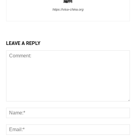
編輯
https://visa-china.org
LEAVE A REPLY