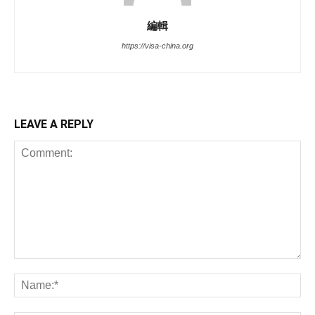
編輯
https://visa-china.org
LEAVE A REPLY