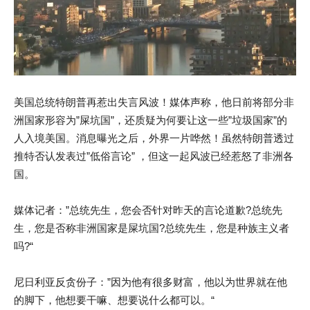
美国总统特朗普再惹出失言风波！媒体声称，他日前将部分非
洲国家形容为”屎坑国”，还质疑为何要让这一些”垃圾国家”的
人入境美国。消息曝光之后，外界一片哗然！虽然特朗普透过
推特否认发表过”低俗言论” ，但这一起风波已经惹怒了非洲各
国。
媒体记者：”总统先生，您会否针对昨天的言论道歉?总统先
生，您是否称非洲国家是屎坑国?总统先生，您是种族主义者
吗?“
尼日利亚反贪份子：”因为他有很多财富，他以为世界就在他
的脚下，他想要干嘛、想要说什么都可以。“