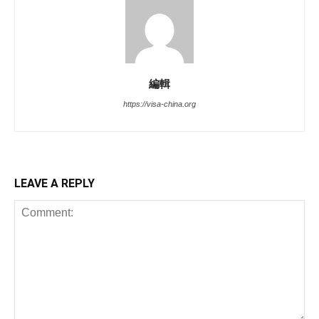
編輯
https://visa-china.org
LEAVE A REPLY