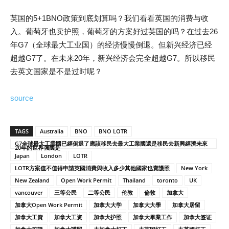
英国的5+1BNO政策到底划算吗？我们看看英国的消费与收
入。葡萄牙也卖护照，葡萄牙的方案好过英国的吗？在过去26
年G7（全球最大工业国）的经济慢慢倒退。但新兴经济已经
超越G7了。在未来20年，新兴经济会完全超越G7。所以移民
去英文国家是不是过时呢？
source
TAGS
Australia
BNO
BNO LOTR
G7全球最大工業國已經倒退了應該移民去最大工業國還是移民去新興經濟未來
20年的世界強國是
Japan
London
LOTR
LOTR方案值不值得申請英國消費與收入多少其他國家也賣護照
New York
New Zealand
Open Work Permit
Thailand
toronto
UK
vancouver
三等公民
二等公民
伦敦
倫敦
加拿大
加拿大Open Work Permit
加拿大大学
加拿大大學
加拿大居留
加拿大工資
加拿大工资
加拿大护照
加拿大畢業工作
加拿大签证