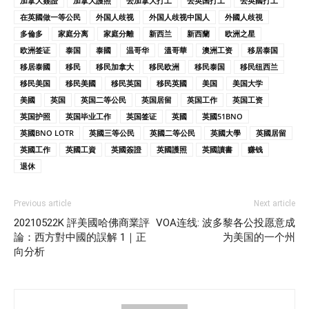
加拿大簽證
加拿大護照
去加拿大打工
去英国打工
去英國打工
在英國做一等公民
外国人歧视
外国人歧视中国人
外國人歧視
多倫多
家庭分离
家庭分離
新西兰
新西蘭
欧洲之星
欧洲签证
泰国
泰國
温哥华
溫哥華
澳洲工资
移居泰国
移居泰國
移民
移民加拿大
移民欧洲
移民泰国
移民纽西兰
移民美国
移民美國
移民英国
移民英國
美国
美国大学
美國
英国
英国二等公民
英国居留
英国工作
英国工资
英国护照
英国毕业工作
英国签证
英國
英國51BNO
英國BNO LOTR
英國三等公民
英國二等公民
英國大學
英國居留
英國工作
英國工資
英國簽證
英國護照
英國讀書
赚钱
退休
Previous article
Next article
20210522K 評美國哈佛商業評
VOA连线: 波多黎各公投愿意成
論：西方對中國的誤解 1｜正
为美国的一个州
向分析