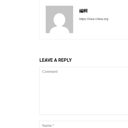
編輯
https://visa-china.org
LEAVE A REPLY