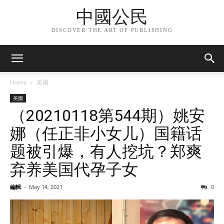
中國公民
DISCOVER THE ART OF PUBLISHING
Home
美國
美國
（20210118第544期）姚安
娜（任正非小女儿）国籍话
题被引爆，有人挖坑？郑爽
弃养美国代孕子女
編輯
-
May 14, 2021
0