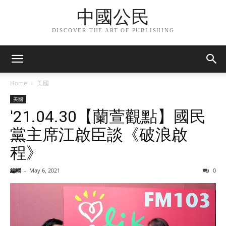
中國公民
DISCOVER THE ART OF PUBLISHING
Home
美國
美國
'21.04.30【蘭萱觀點】國民
黨主席江啟臣談《破浪啟
程》
編輯
-
May 6, 2021
0