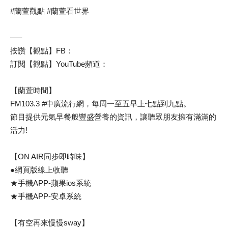
#蘭萱觀點 #蘭萱看世界
—–
按讚【觀點】FB：
訂閱【觀點】YouTube頻道：
【蘭萱時間】
FM103.3 #中廣流行網，每周一至五早上七點到九點。
節目提供元氣早餐般豐盛營養的資訊，讓聽眾朋友擁有滿滿的
活力!
【ON AIR同步即時味】
●網頁版線上收聽
★手機APP-蘋果ios系統
★手機APP-安卓系統
【有空再來慢慢sway】