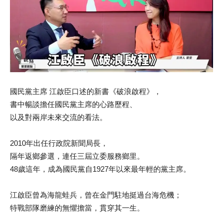
國民黨主席 江啟臣口述的新書《破浪啟程》，
書中暢談擔任國民黨主席的心路歷程、
以及對兩岸未來交流的看法。
2010年出任行政院新聞局長，
隔年返鄉參選，連任三屆立委服務鄉里。
48歲這年，成為國民黨自1927年以來最年輕的黨主席。
江啟臣曾為海龍蛙兵，曾在金門駐地挺過台海危機；
特戰部隊磨練的無懼擔當，貫穿其一生。