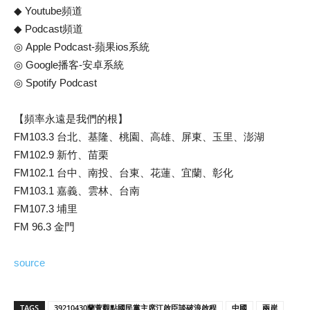
◆ Youtube頻道
◆ Podcast頻道
◎ Apple Podcast-蘋果ios系統
◎ Google播客-安卓系統
◎ Spotify Podcast
【頻率永遠是我們的根】
FM103.3 台北、基隆、桃園、高雄、屏東、玉里、澎湖
FM102.9 新竹、苗栗
FM102.1 台中、南投、台東、花蓮、宜蘭、彰化
FM103.1 嘉義、雲林、台南
FM107.3 埔里
FM 96.3 金門
source
TAGS
39210430蘭萱觀點國民黨主席江啟臣談破浪啟程
中國
兩岸