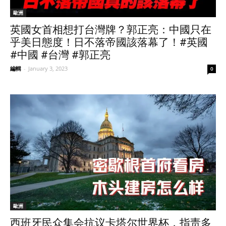
歐洲
英國女首相想打台灣牌？郭正亮：中國只在
乎美日態度！日不落帝國該落幕了！#英國
#中國 #台灣 #郭正亮
編輯
-
January 3, 2023
0
歐洲
西班牙民众集会抗议卡塔尔世界杯，指责多