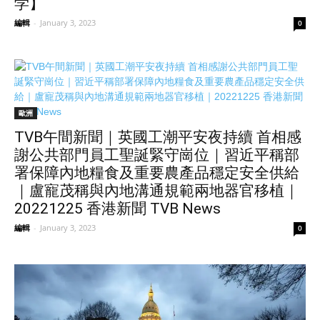
学】
編輯
-
January 3, 2023
0
歐洲
TVB午間新聞｜英國工潮平安夜持續 首相感
謝公共部門員工聖誕緊守崗位｜習近平稱部
署保障內地糧食及重要農產品穩定安全供給
｜盧寵茂稱與內地溝通規範兩地器官移植｜
20221225 香港新聞 TVB News
編輯
-
January 3, 2023
0