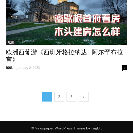
歐洲
欧洲西葡游《西班牙格拉纳达—阿尔罕布拉
宫》
編輯
-
January 2, 2023
0
1
2
3
© Newspaper WordPress Theme by TagDiv