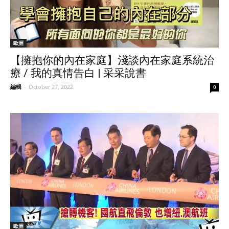
歐洲
【擁抱你的內在家庭】淺談內在家庭系統治
療 / 我的真情告白 | 采采說書
編輯
-
October 27, 2022
0
歐洲