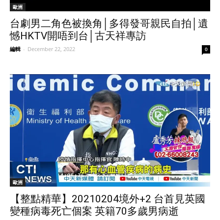
歐洲
台劇男二角色被換角│多得發哥親民自拍│遺
憾HKTV開唔到台│古天祥專訪
編輯
-
December 22, 2022
0
歐洲
【整點精華】20210204境外+2 台首見英國
變種病毒死亡個案 英籍70多歲男病逝