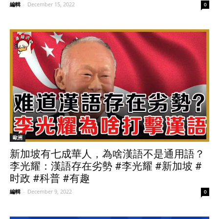
編輯
-
December 15, 2022
0
歐洲
新加坡有七成華人，為啥漢語不是通用語？
李光耀：漢語存在劣勢 #李光耀 #新加坡 #
时政 #科普 #有趣
編輯
-
December 9, 2022
0