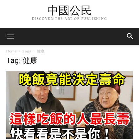
中國公民
DISCOVER THE ART OF PUBLISHING
Home
Tags
健康
Tag: 健康