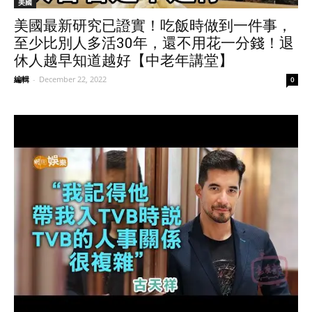
美國
美國最新研究已證實！吃飯時做到一件事，
至少比別人多活30年，還不用花一分錢！退
休人越早知道越好【中老年講堂】
編輯
-
December 22, 2022
0