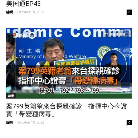
美国通EP43
編輯
-
October 18, 2022
0
歐洲
案799英籍翁來台探親確診 指揮中心今證
實「帶變種病毒」
編輯
-
October 10, 2022
0