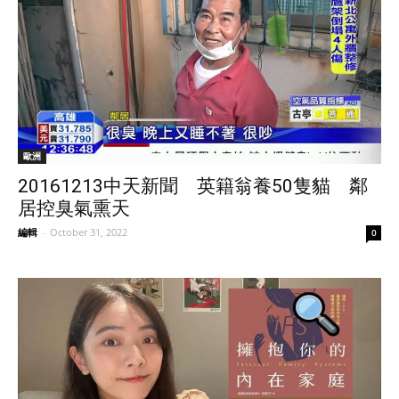
歐洲
20161213中天新聞 英籍翁養50隻貓 鄰
居控臭氣熏天
編輯
-
October 31, 2022
0