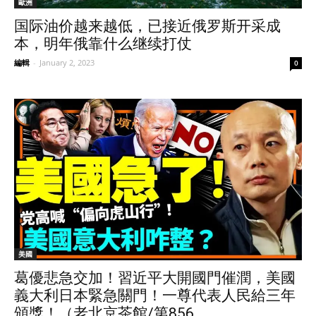
歐洲
国际油价越来越低，已接近俄罗斯开采成
本，明年俄靠什么继续打仗
編輯
-
January 2, 2023
0
美國
葛優悲急交加！習近平大開國門催潤，美國
義大利日本緊急關門！一尊代表人民給三年
頒獎！（老北京茶館/第856