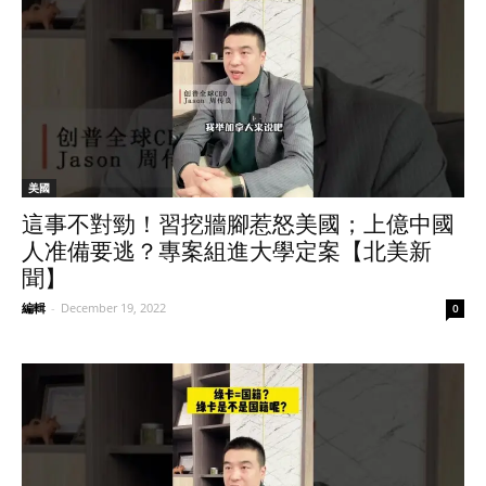
美國
這事不對勁！習挖牆腳惹怒美國；上億中國
人准備要逃？專案組進大學定案【北美新
聞】
編輯
-
December 19, 2022
0