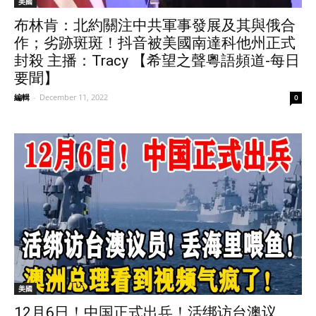
美國
布林肯：北約關注中共軍事發展及其與俄合
作；劣跡斑斑！抖音被美國南達科他州正式
封殺 主播：Tracy 【希望之聲粵語頻道-每日
要聞】
編輯
-
December 11, 2022
0
美國
12月6日！中国正式出兵！活绑访台澳议