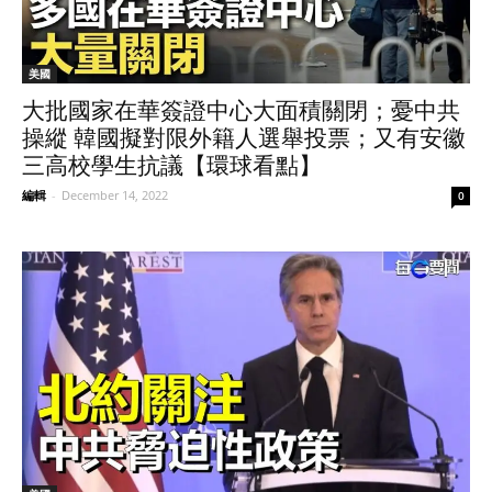
美國
大批國家在華簽證中心大面積關閉；憂中共
操縱 韓國擬對限外籍人選舉投票；又有安徽
三高校學生抗議【環球看點】
編輯
-
December 14, 2022
0