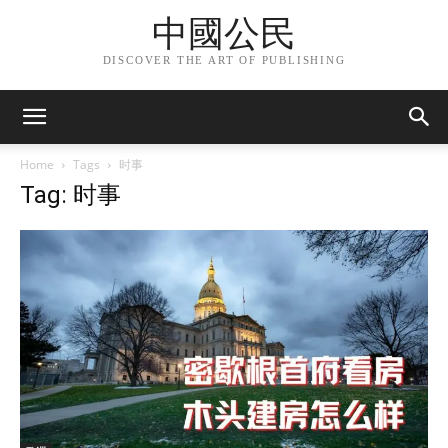
中國公民
DISCOVER THE ART OF PUBLISHING
Home
Tags
时事
Tag: 时事