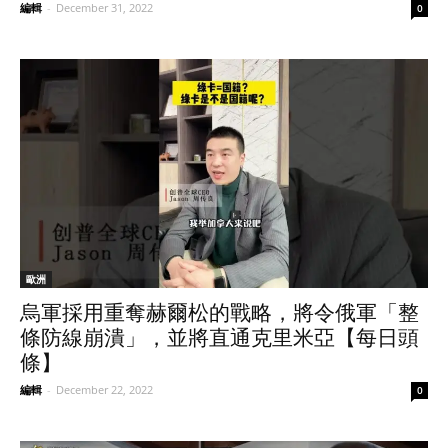
編輯
-
December 31, 2022
0
歐洲
烏軍採用重奪赫爾松的戰略，將令俄軍「整
條防線崩潰」，並將直通克里米亞【每日頭
條】
編輯
-
December 22, 2022
0