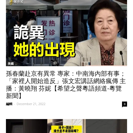
美國
孫春蘭赴京有異常 專家：中南海內部有事；
「家裡人開始造反」張文宏講話網絡瘋傳 主
播：黃曉翔 芬妮【希望之聲粵語頻道-粵覽
新聞】
編輯
-
December 21, 2022
0