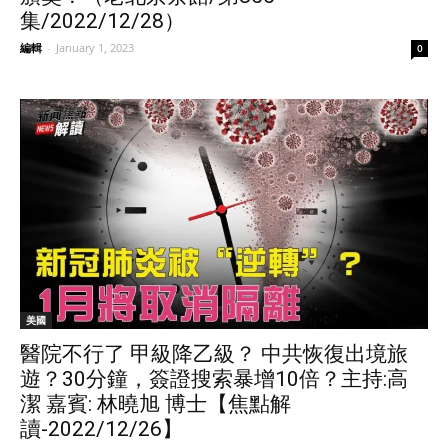
集/2022/12/28）
編輯
-
January 1, 2023
0
美國
醫院不行了 甲級降乙級？ 中共恢復出境旅
遊？30分鐘，簽證搜索暴增10倍？主持:高
潔 嘉賓: 林曉旭 博士【焦點解
讀-2022/12/26】