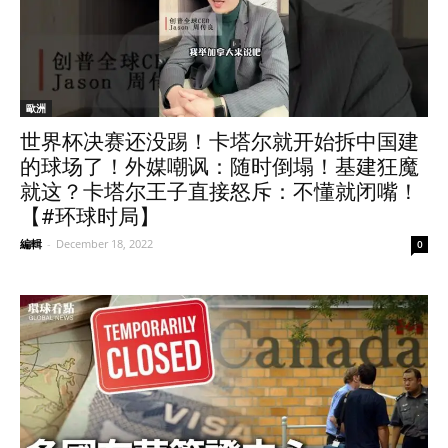
歐洲
世界杯决赛还没踢！卡塔尔就开始拆中国建
的球场了！外媒嘲讽：随时倒塌！基建狂魔
就这？卡塔尔王子直接怒斥：不懂就闭嘴！
【#环球时局】
編輯
-
December 18, 2022
0