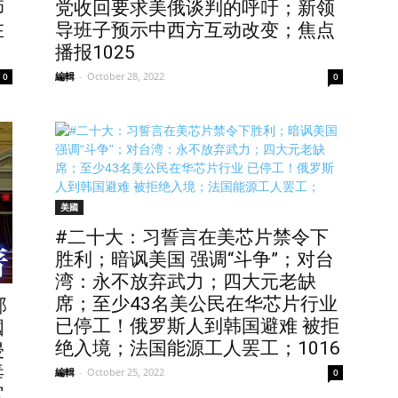
師
党收回要求美俄谈判的呼吁；新领
在
导班子预示中西方互动改变；焦点
。
播报1025
編輯
-
October 28, 2022
0
0
美國
#二十大：习誓言在美芯片禁令下
胜利；暗讽美国 强调“斗争”；对台
湾：永不放弃武力；四大元老缺
席；至少43名美公民在华芯片行业
部
已停工！俄罗斯人到韩国避难 被拒
國
绝入境；法国能源工人罢工；1016
侵
毒
編輯
-
October 25, 2022
0
官