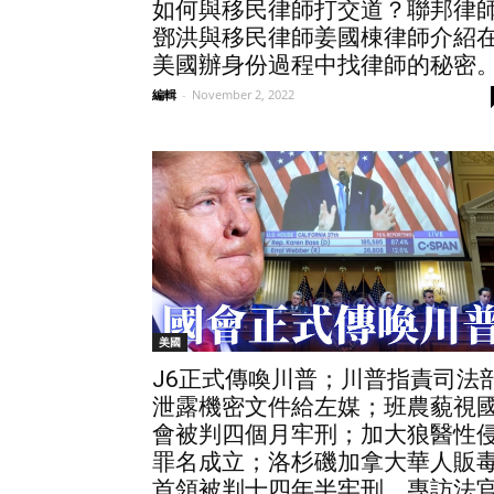
如何與移民律師打交道？聯邦律
鄧洪與移民律師姜國棟律師介紹
美國辦身份過程中找律師的秘密
編輯
-
November 2, 2022
美國
J6正式傳喚川普；川普指責司法
泄露機密文件給左媒；班農藐視
會被判四個月牢刑；加大狼醫性
罪名成立；洛杉磯加拿大華人販
首領被判十四年半牢刑。專訪法