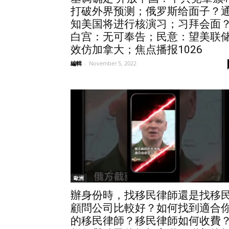
打破外界预测；俄罗斯给面子？
知美国将进行核演习；习拜会面
白宫：无可奉告；民意：望美联
效仿加拿大；焦点播报1026
編輯
-
November 5, 2022
歐洲
辦身份時，找移民律師還是找移
顧問公司比較好？如何找到適合
的移民律師？移民律師如何收費