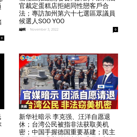
官裁定蛋糕店拒絕同性戀客戶合
通
法；專訪加州第六十七選區眾議員
？
候選人SOO YOO
储
編輯
-
November 3, 2022
0
0
美國
民
新华社暗示 李克强、汪洋自愿退
你
休；台湾公民被指非法获取美机
？
密；中国手握德国重要基建；民主