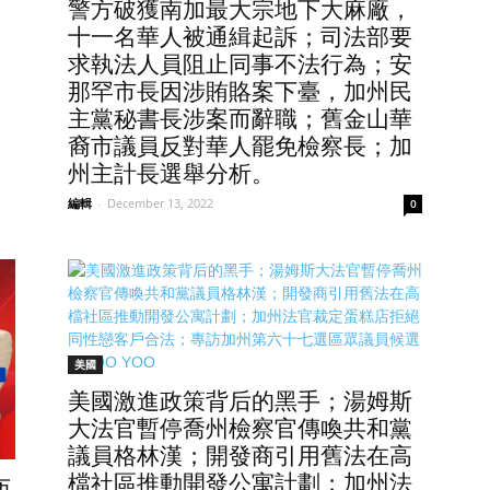
警方破獲南加最大宗地下大麻廠，
十一名華人被通緝起訴；司法部要
求執法人員阻止同事不法行為；安
那罕市長因涉賄賂案下臺，加州民
主黨秘書長涉案而辭職；舊金山華
裔市議員反對華人罷免檢察長；加
州主計長選舉分析。
編輯
-
December 13, 2022
0
美國
美國激進政策背后的黑手；湯姆斯
大法官暫停喬州檢察官傳喚共和黨
議員格林漢；開發商引用舊法在高
檔社區推動開發公寓計劃；加州法
布