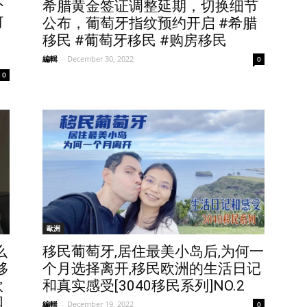
外
希腊黄金签证调整延期，切换细节
何
公布，葡萄牙指纹预约开启 #希腊
移民 #葡萄牙移民 #购房移民
編輯
-
December 30, 2022
0
0
歐洲
么
移民葡萄牙,居住最美小岛后,为何一
移
个月选择离开,移民欧洲的生活日记
欧
和真实感受[3040移民系列]NO.2
国
編輯
-
December 19, 2022
0