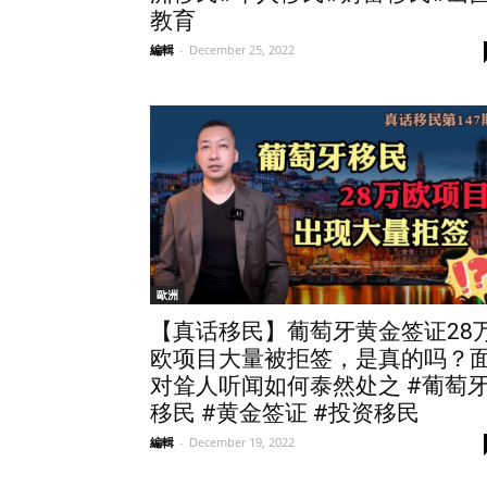
教育
編輯
-
December 25, 2022
歐洲
【真话移民】葡萄牙黄金签证28
欧项目大量被拒签，是真的吗？
对耸人听闻如何泰然处之 #葡萄
移民 #黄金签证 #投资移民
編輯
-
December 19, 2022