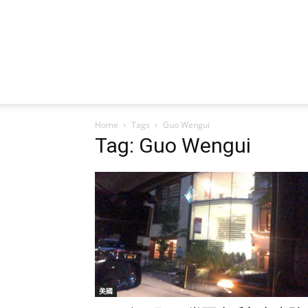
Home
Tags
Guo Wengui
Tag: Guo Wengui
美國