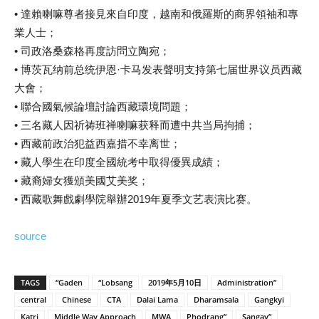
• 達賴喇嘛尊者接見來自印度，越南和俄羅斯的商界領袖和專
業人士；
• 司政洛桑森格再度訪問立陶宛；
• 博茨瓦纳前总统伊恩·卡马发表聲明支持第七届世界议员西藏
大會；
• 聯合國氣候論壇討論西藏環境問題；
• 三名藏人因祈祷班禅喇嘛获释而遭中共当局拘捕；
• 西藏前政治犯益西嘉措不幸离世；
• 藏人學生在印度全國統考中取得優異成績；
• 藏裔婦女獲頒美國艾美奖；
• 西藏歌舞戲劇學院舉辦2019年夏季文艺表演比赛。
source
TAGS
“Gaden
“Lobsang
2019年5月10日
Administration”
central
Chinese
CTA
Dalai Lama
Dharamsala
Gangkyi
Katri
Middle Way Approach
MWA
Phodrang”
Sangay”