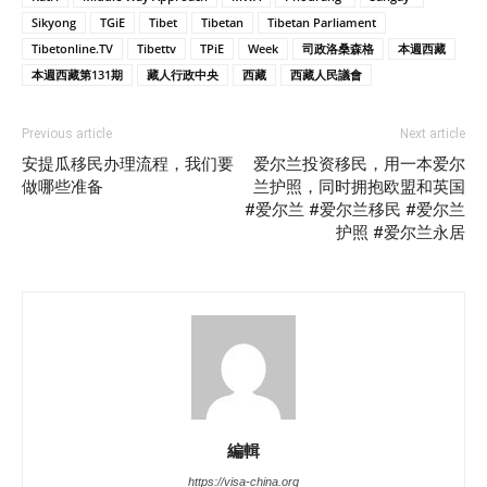
Sikyong
TGiE
Tibet
Tibetan
Tibetan Parliament
Tibetonline.TV
Tibettv
TPiE
Week
司政洛桑森格
本週西藏
本週西藏第131期
藏人行政中央
西藏
西藏人民議會
Previous article
Next article
安提瓜移民办理流程，我们要
爱尔兰投资移民，用一本爱尔
做哪些准备
兰护照，同时拥抱欧盟和英国
#爱尔兰 #爱尔兰移民 #爱尔兰
护照 #爱尔兰永居
編輯
https://visa-china.org