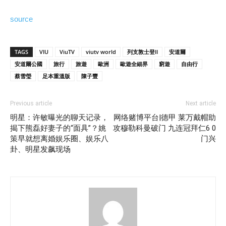
source
TAGS
VIU
ViuTV
viutv world
列支敦士登II
安道爾
安道爾公國
旅行
旅遊
歐洲
歐遊全細界
窮遊
自由行
蔡雪瑩
足本重溫版
陳子豐
Previous article
Next article
明星：许敏曝光的聊天记录，
网络赌博平台|德甲 莱万戴帽助
揭下熊磊好妻子的“面具”？姚
攻穆勒科曼破门 九连冠拜仁6 0
策早就想离婚娱乐圈、娱乐八
门兴
卦、明星发飙现场