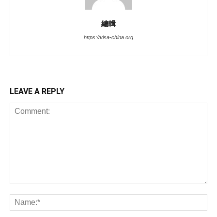
編輯
https://visa-china.org
LEAVE A REPLY