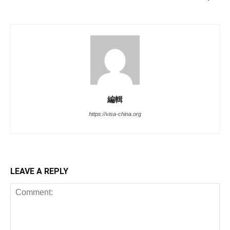
編輯
https://visa-china.org
LEAVE A REPLY