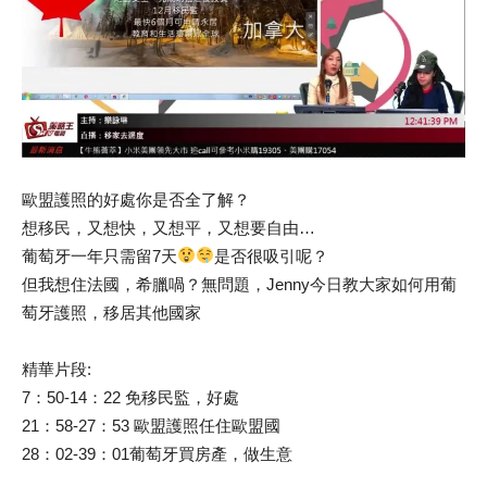
歐盟護照的好處你是否全了解？
想移民，又想快，又想平，又想要自由…
葡萄牙一年只需留7天
是否很吸引呢？
但我想住法國，希臘喎？無問題，Jenny今日教大家如何用葡
萄牙護照，移居其他國家
精華片段:
7：50-14：22 免移民監，好處
21：58-27：53 歐盟護照任住歐盟國
28：02-39：01葡萄牙買房產，做生意