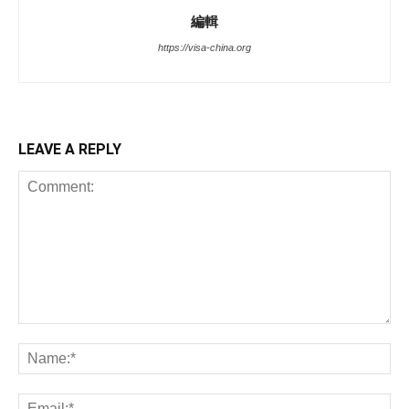
編輯
https://visa-china.org
LEAVE A REPLY