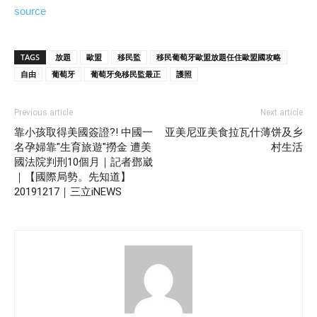
source
TAGS
放題
歐盟
移民監
移民葡萄牙歐盟放題任住歐盟國攻略
自由
葡萄牙
葡萄牙免移民監最正
護照
Previous article
Next article
靠小孩取得美國簽證?! 中國一
亚美尼亚美食拉瓦什薄饼及乡
名孕婦靠"生育旅遊"撈金 遭美
村生活
國法院判刑10個月｜記者鄧崴
｜【國際局勢。先知道】
20191217｜三立iNEWS