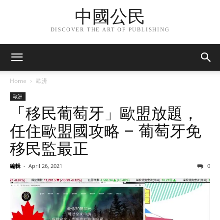
中國公民
DISCOVER THE ART OF PUBLISHING
Home
歐洲
歐洲
「移民葡萄牙」歐盟放題，
任住歐盟國攻略 – 葡萄牙免
移民監最正
編輯
-
April 26, 2021
0