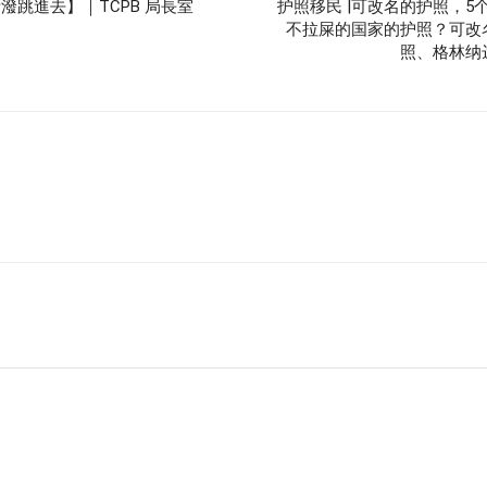
潑跳進去】｜TCPB 局長室
护照移民 |可改名的护照，5
不拉屎的国家的护照？可改
照、格林纳