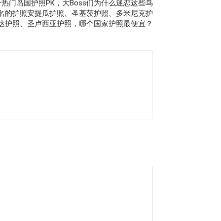
个热门岛国护照PK，大Boss们为什么迷恋这些鸟
名的护照安提瓜护照、圣基茨护照、多米尼克护
达护照、圣卢西亚护照，哪个国家护照最便宜？