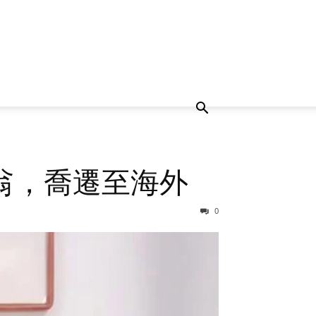
翁，喬遷至海外
0