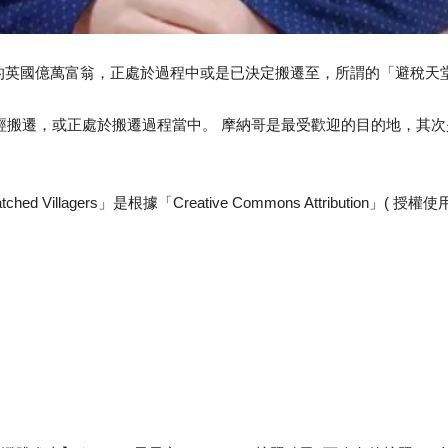
的英國億萬富翁，正處於過程中或是已決定搬遷至，所謂的「避稅天
已經搬遷，或正處於搬遷過程當中。 摩納哥是最受歡迎的目的地，其
atched Villagers」是根據「Creative Commons Attribution」( 授權使