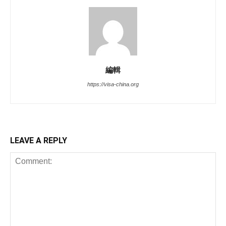
編輯
https://visa-china.org
LEAVE A REPLY