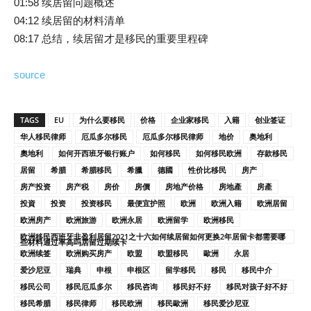
01:58 续居留问题概述
04:12 续居留的材料清单
08:17 总结，续居留才是移民的重要里程碑
source
TAGS
EU
为什么要移民
价格
企业家移民
入籍
创业签证
华人移民律师
厄瓜多尔移民
厄瓜多尔移民律师
地价
奥地利
奧地利
如何开西班牙银行账户
如何移民
如何移民欧洲
存款移民
居留
希腊
希腊移民
希臘
德國
性价比移民
房产
房产投资
房产税
房价
房價
房地产价格
房地產
房產
投資
投资
投资移民
最便宜护照
欧洲
欧洲入籍
欧洲居留
欧洲房产
欧洲旅游
欧洲永居
欧洲留学
欧洲移民
欧洲移民西班牙非盈利居留2021之十六如何续居留如何更换2年居留卡都需要哪
些材料通过率高吗居留过期续卡
欧洲续签
欧洲购买房产
欧盟
欧盟移民
歐洲
永居
爱沙尼亚
瑞典
申根
申根区
留学移民
移民
移民中介
移民公司
移民厄瓜多尔
移民咨询
移民好不好
移民对孩子好不好
移民希腊
移民律师
移民欧洲
移民歐洲
移民爱沙尼亚