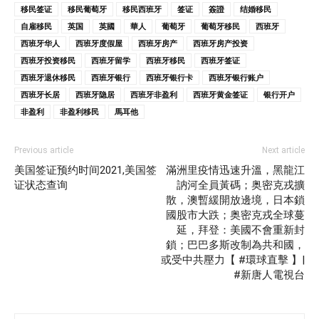
移民签证
移民葡萄牙
移民西班牙
签证
簽證
结婚移民
自雇移民
英国
英國
華人
葡萄牙
葡萄牙移民
西班牙
西班牙华人
西班牙度假屋
西班牙房产
西班牙房产投资
西班牙投资移民
西班牙留学
西班牙移民
西班牙签证
西班牙退休移民
西班牙银行
西班牙银行卡
西班牙银行账户
西班牙长居
西班牙隐居
西班牙非盈利
西班牙黄金签证
银行开户
非盈利
非盈利移民
馬耳他
Previous article
Next article
美国签证预约时间2021,美国签
滿洲里疫情迅速升溫，黑龍江
证状态查询
訥河全員黃碼；奥密克戎擴
散，澳暫緩開放邊境，日本鎖
國股市大跌；奥密克戎全球蔓
延，拜登：美國不會重新封
鎖；巴巴多斯改制為共和國，
或受中共壓力【 #環球直擊 】|
#新唐人電視台