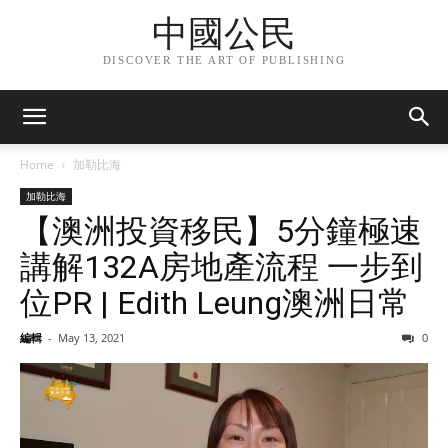
中國公民
DISCOVER THE ART OF PUBLISHING
Home
加勒比海
加勒比海
【澳洲投資移民】5分鐘極速
講解132A房地產流程 一步到
位PR | Edith Leung澳洲日常
編輯
-
May 13, 2021
0