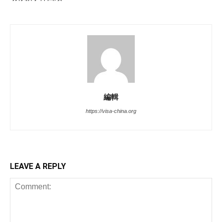
編輯
https://visa-china.org
LEAVE A REPLY