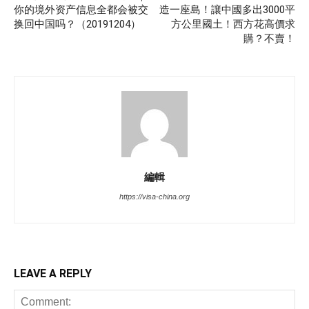
你的境外资产信息全都会被交
造一座島！讓中國多出3000平
换回中国吗？（20191204）
方公里國土！西方花高價求
購？不賣！
編輯
https://visa-china.org
LEAVE A REPLY