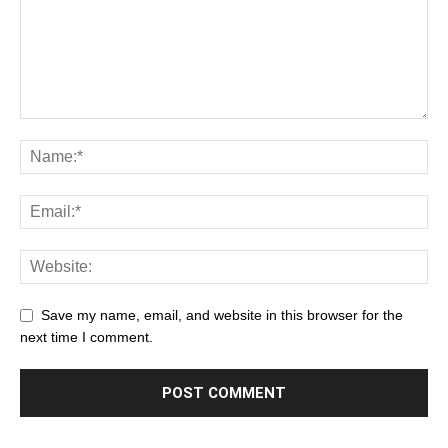
Save my name, email, and website in this browser for the
next time I comment.