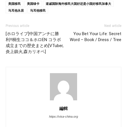
美国移民
美国绿卡
道诚国际海外移民大国好还是小国好移民加拿大
马耳他永居
马耳他移民
Previous article
Next article
[ホロライブ]中国アンチに勝
You Bet Your Life: Secret
利!!桐生ココ＆ホロEN コラボ
Word – Book / Dress / Tree
成立までの歴史まとめ[VTuber,
炎上鎮火,森カリオペ]
編輯
https://visa-china.org