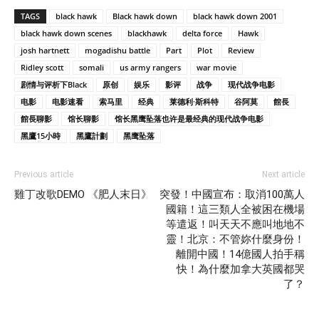
TAGS
black hawk
Black hawk down
black hawk down 2001
black hawk down scenes
blackhawk
delta force
Hawk
josh hartnett
mogadishu battle
Part
Plot
Review
Ridley scott
somali
us army rangers
war movie
剧情与评析下Black
原创
娱乐
影评
战争
现代战争电影
电影
电影速看
索马里
经典
莱德利·斯科特
谷阿莫
館長
館長聊影
馆长聊影
馆长黑鹰坠落也许是最经典的现代战争电影
黑鷹15小時
黑鷹計劃
黑鹰坠落
Previous article
Next article
雞丁改歌DEMO 《肥人末日》
突發！中國宣布：取消100萬人
國籍！這三類人全被困在機場
等遣返！叫天天不應叫地地不
靈！北京：不管妳什麼身份！
離開中國！14億國人拍手稱
快！為什麼加拿大英國都哭
了？