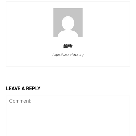
編輯
https://visa-china.org
LEAVE A REPLY