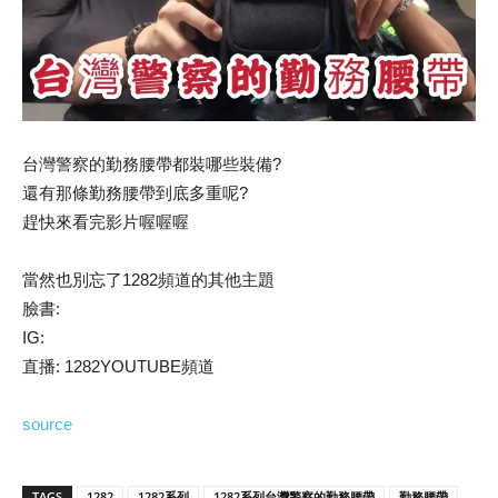
台灣警察的勤務腰帶都裝哪些裝備?
還有那條勤務腰帶到底多重呢?
趕快來看完影片喔喔喔
當然也別忘了1282頻道的其他主題
臉書:
IG:
直播: 1282YOUTUBE頻道
source
TAGS
1282
1282系列
1282系列台灣警察的勤務腰帶
勤務腰帶