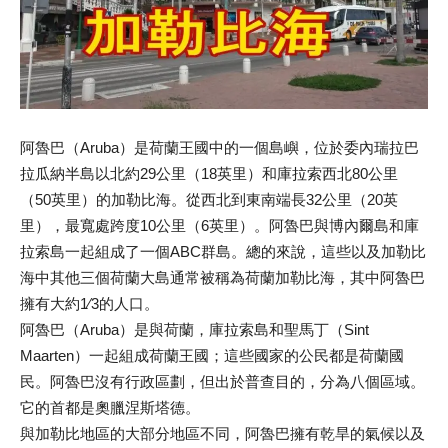
阿魯巴（Aruba）是荷蘭王國中的一個島嶼，位於委內瑞拉巴
拉瓜納半島以北約29公里（18英里）和庫拉索西北80公里
（50英里）的加勒比海。從西北到東南端長32公里（20英
里），最寬處跨度10公里（6英里）​​​​。阿魯巴與博內爾島和庫
拉索島一起組成了一個ABC群島。總的來說，這些以及加勒比
海中其他三個荷蘭大島通常被稱為荷蘭加勒比海，其中阿魯巴
擁有大約1⁄3的人口。
阿魯巴（Aruba）是與荷蘭，庫拉索島和聖馬丁（Sint
Maarten）一起組成荷蘭王國；這些國家的公民都是荷蘭國
民。阿魯巴沒有行政區劃，但出於普查目的，分為八個區域。
它的首都是奧臘涅斯塔德。
與加勒比地區的大部分地區不同，阿魯巴擁有乾旱的氣候以及