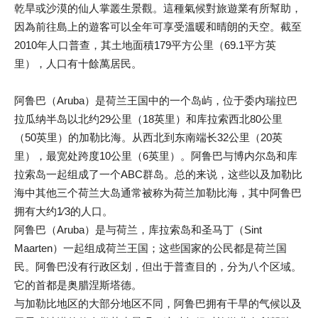
乾旱或沙漠的仙人掌叢生景觀。這種氣候對旅遊業有所幫助，
因為前往島上的遊客可以全年可享受溫暖和晴朗的天空。截至
2010年人口普查，其土地面積179平方公里（69.1平方英
里），人口有十餘萬居民。
阿鲁巴（Aruba）是荷兰王国中的一个岛屿，位于委内瑞拉巴
拉瓜纳半岛以北约29公里（18英里）和库拉索西北80公里
（50英里）的加勒比海。从西北到东南端长32公里（20英
里），最宽处跨度10公里（6英里）​​。阿鲁巴与博内尔岛和库
拉索岛一起组成了一个ABC群岛。总的来说，这些以及加勒比
海中其他三个荷兰大岛通常被称为荷兰加勒比海，其中阿鲁巴
拥有大约1⁄3的人口。
阿鲁巴（Aruba）是与荷兰，库拉索岛和圣马丁（Sint
Maarten）一起组成荷兰王国；这些国家的公民都是荷兰国
民。阿鲁巴没有行政区划，但出于普查目的，分为八个区域。
它的首都是奥腊涅斯塔德。
与加勒比地区的大部分地区不同，阿鲁巴拥有干旱的气候以及