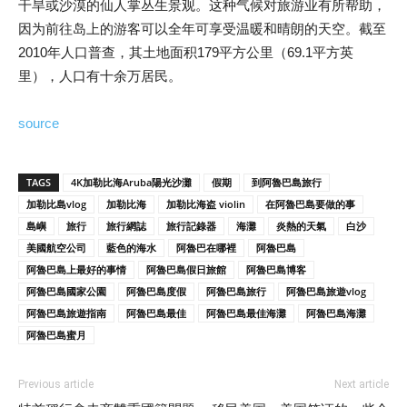
干旱或沙漠的仙人掌丛生景观。这种气候对旅游业有所帮助，
因为前往岛上的游客可以全年可享受温暖和晴朗的天空。截至
2010年人口普查，其土地面积179平方公里（69.1平方英
里），人口有十余万居民。
source
TAGS
4K加勒比海Aruba陽光沙灘
假期
到阿魯巴島旅行
加勒比島vlog
加勒比海
加勒比海盗 violin
在阿魯巴島要做的事
島嶼
旅行
旅行網誌
旅行記錄器
海灘
炎熱的天氣
白沙
美國航空公司
藍色的海水
阿魯巴在哪裡
阿魯巴島
阿魯巴島上最好的事情
阿魯巴島假日旅館
阿魯巴島博客
阿魯巴島國家公園
阿魯巴島度假
阿魯巴島旅行
阿魯巴島旅遊vlog
阿魯巴島旅遊指南
阿魯巴島最佳
阿魯巴島最佳海灘
阿魯巴島海灘
阿魯巴島蜜月
Previous article
Next article