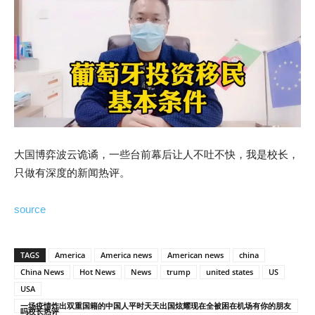
大国博弈波云诡谲，一些台前幕后让人不吐不快，我是校长，
只做有深度的新闻热评。
source
TAGS
America
America news
American news
china
China News
Hot News
News
trump
united states
US
USA
一场疫情炸出双重国籍的中国人平时天天出国炫耀现在全被困在机场有你的朋友
吗校长热评