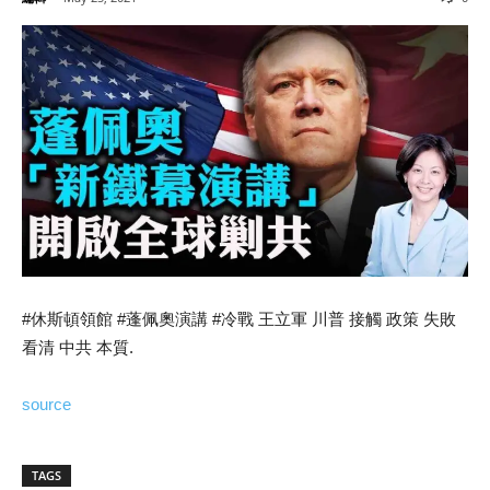
#休斯頓領館 #蓬佩奧演講 #冷戰 王立軍 川普 接觸 政策 失敗
看清 中共 本質.
source
TAGS