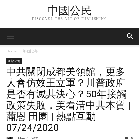
中國公民
DISCOVER THE ART OF PUBLISHING
Home
加勒比海
加勒比海
中共關閉成都美領館，更多
人會仿效王立軍？川普政府
是否有滅共決心？50年接觸
政策失敗，美看清中共本質 |
蕭恩 田園 | 熱點互動
07/24/2020
編輯
-
May 25, 2021
0