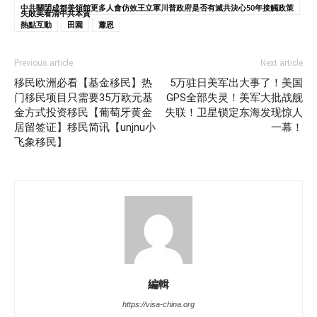
中共關閉成都美領館更多人會仿效王立軍川普政府是否有滅共決心50年接觸政策
失敗美看清中共本質
熱點互動
田園
蕭恩
Previous article
Next article
移民欧洲必看【基金移民】热
5万驻日美军出大事了！美国
门移民项目只需要35万欧元基
GPS全部失灵！美军大批战舰
金方式投资移民【葡萄牙黄金
失联！卫星锁定东海发现惊人
居留签证】移民简讯【unjnu小
一幕！
飞象移民】
編輯
https://visa-china.org