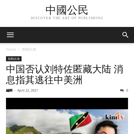
中國公民
DISCOVER THE ART OF PUBLISHING
Home
加勒比海
加勒比海
中国否认刘特佐匿藏大陆 消
息指其逃往中美洲
編輯
-
April 22, 2021
0