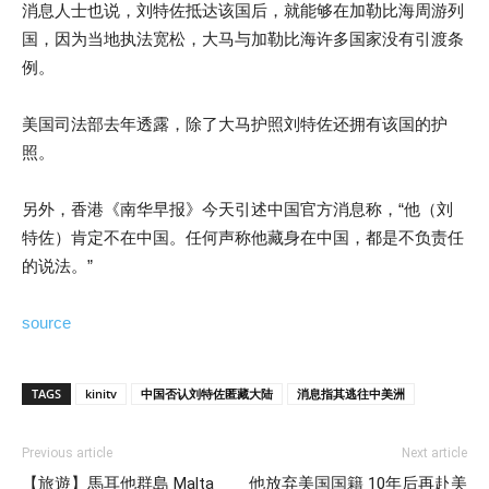
消息人士也说，刘特佐抵达该国后，就能够在加勒比海周游列
国，因为当地执法宽松，大马与加勒比海许多国家没有引渡条
例。
美国司法部去年透露，除了大马护照刘特佐还拥有该国的护
照。
另外，香港《南华早报》今天引述中国官方消息称，“他（刘
特佐）肯定不在中国。任何声称他藏身在中国，都是不负责任
的说法。”
source
TAGS
kinitv
中国否认刘特佐匿藏大陆
消息指其逃往中美洲
Previous article
Next article
【旅遊】馬耳他群島 Malta
他放弃美国国籍 10年后再赴美