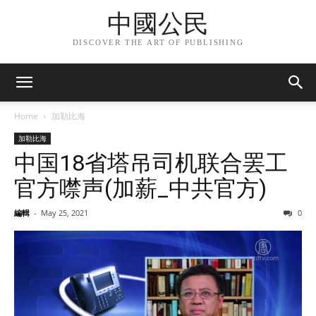
中國公民
DISCOVER THE ART OF PUBLISHING
Home
加勒比海
加勒比海
中国18省塔吊司机联合罢工
官方噤声(加薪_中共官方)
編輯
-
May 25, 2021
0