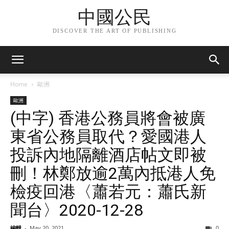
中國公民
DISCOVER THE ART OF PUBLISHING
Home
歐洲
歐洲
(中字) 香港公務員將會被廣
東省公務員取代？愛國港人
投訴內地隔離酒店帖文即被
刪！林鄭放逾2萬內抵港人免
檢疫回港〈蕭若元：蕭氏新
聞台〉2020-12-28
編輯
-
May 20, 2021
0