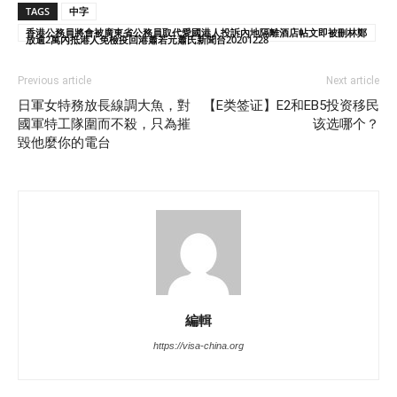
TAGS
中字
香港公務員將會被廣東省公務員取代愛國港人投訴內地隔離酒店帖文即被刪林鄭
放逾2萬內抵港人免檢疫回港蕭若元蕭氏新聞台20201228
Previous article
Next article
日軍女特務放長線調大魚，對
【E类签证】E2和EB5投资移民
國軍特工隊圍而不殺，只為摧
该选哪个？
毀他麼你的電台
編輯
https://visa-china.org