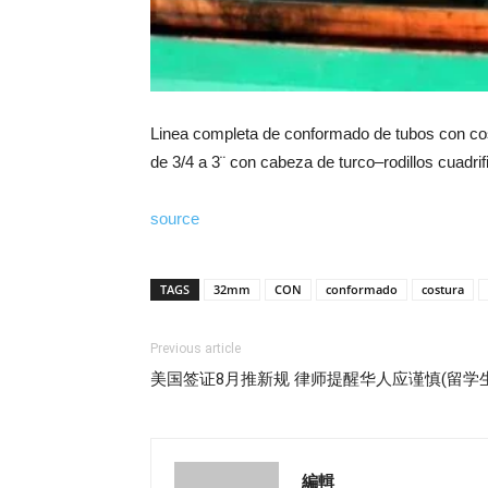
Linea completa de conformado de tubos con cos
de 3/4 a 3¨ con cabeza de turco–rodillos cuad
source
TAGS
32mm
CON
conformado
costura
Previous article
美国签证8月推新规 律师提醒华人应谨慎(留学
編輯