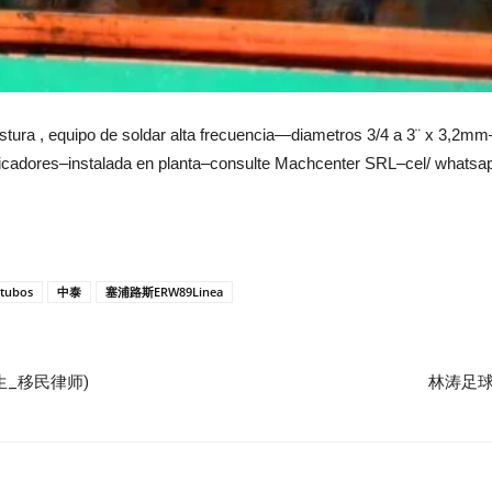
tura , equipo de soldar alta frecuencia—diametros 3/4 a 3¨ x 3,2mm–
rificadores–instalada en planta–consulte Machcenter SRL–cel/ whats
tubos
中泰
塞浦路斯ERW89Linea
生_移民律师)
林涛足球推