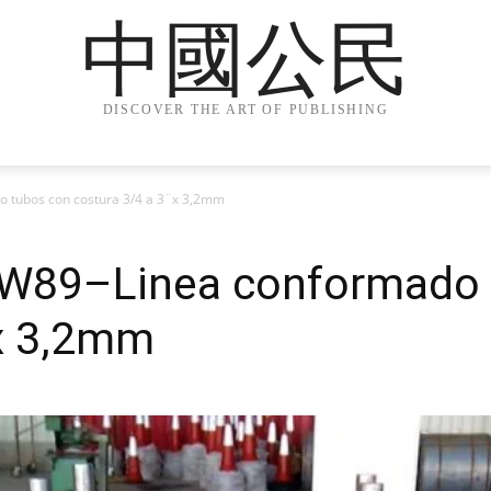
中國公民
DISCOVER THE ART OF PUBLISHING
bos con costura 3/4 a 3¨x 3,2mm
–Linea conformado t
¨x 3,2mm