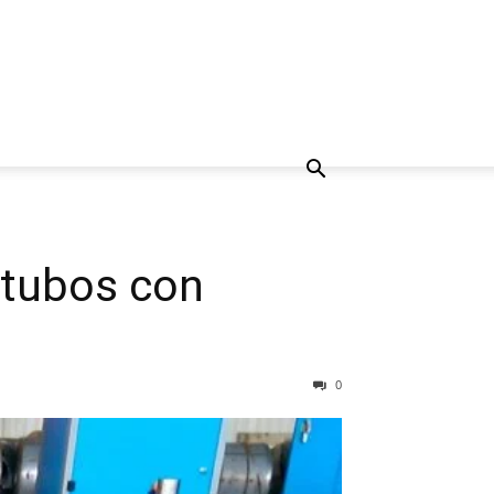
ubos con
0