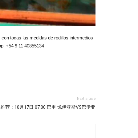
con todas las medidas de rodillos intermedios
app: +54 9 11 40855134
Next article
荐：10月17日 07:00 巴甲 戈伊亚斯VS巴伊亚