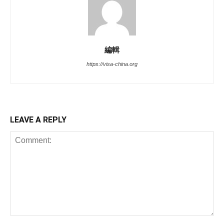
編輯
https://visa-china.org
LEAVE A REPLY