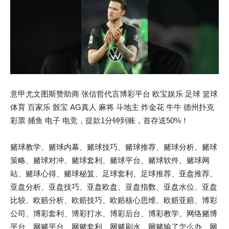
意甲尤文图斯赞助商 张信哲代言博彩平台 欧宝娱乐 足球 篮球
体育 百家乐 骰宝 AG真人 麻将 斗地主 炸金花 牛牛 德州扑克
彩票 捕鱼 电子 电竞，提款1分钟到账，首存送50%！
赌球教学、赌球内幕、赌球技巧、赌球推荐、赌球分析、赌球
策略、赌球对冲、赌球套利、赌球平台、赌球软件、赌球网
站、赌球心得、赌球秘笈、足球套利、足球推荐、亚盘推荐、
亚盘分析、亚盘技巧、亚盘欧盘、亚盘指数、亚盘水位、亚盘
比较、欧赔分析、欧赔技巧、欧赔核心思维、欧赔亚赔、博彩
公司、博彩套利、博彩打水、博彩后台、博彩教学、网络赌博
平台、网赌平台、网赌套利、网赌刷水、网赌输了怎么办、网