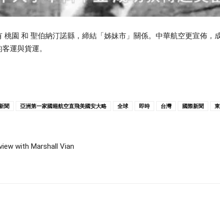
 桃園 和 聖伯納汀諾縣，締結「姊妹市」關係。中華航空更宣佈，
的客運與貨運。
新聞
亞洲第一家國籍航空直飛美國安大略
全球
即時
台灣
國際新聞
東
iew with Marshall Vian