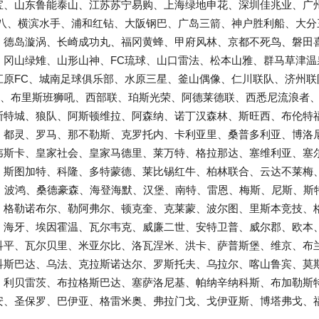
宝、山东鲁能泰山、江苏苏宁易购、上海绿地申花、深圳佳兆业、广
八、横滨水手、浦和红钻、大阪钢巴、广岛三箭、神户胜利船、大分
、德岛漩涡、长崎成功丸、福冈黄蜂、甲府风林、京都不死鸟、磐田
冈山绿雉、山形山神、FC琉球、山口雷法、松本山雅、群马草津温
、江原FC、城南足球俱乐部、水原三星、釜山偶像、仁川联队、济州
凰、布里斯班狮吼、西部联、珀斯光荣、阿德莱德联、西悉尼流浪者
斯特城、狼队、阿斯顿维拉、阿森纳、诺丁汉森林、斯旺西、布伦特
、都灵、罗马、那不勒斯、克罗托内、卡利亚里、桑普多利亚、博洛
韦斯卡、皇家社会、皇家马德里、莱万特、格拉那达、塞维利亚、塞
、斯图加特、科隆、多特蒙德、莱比锡红牛、柏林联合、云达不莱梅
者、波鸿、桑德豪森、海登海默、汉堡、南特、雷恩、梅斯、尼斯、斯
、格勒诺布尔、勒阿弗尔、顿克奎、克莱蒙、波尔图、里斯本竞技、
、海牙、埃因霍温、瓦尔韦克、威廉二世、安特卫普、威尔郡、欧本
科平、瓦尔贝里、米亚尔比、洛瓦涅米、洪卡、萨普斯堡、维京、布
科斯巴达、乌法、克拉斯诺达尔、罗斯托夫、乌拉尔、喀山鲁宾、莫
、利贝雷茨、布拉格斯巴达、塞萨洛尼基、帕纳辛纳科斯、布加勒斯
安、圣保罗、巴伊亚、格雷米奥、弗拉门戈、戈伊亚斯、博塔弗戈、