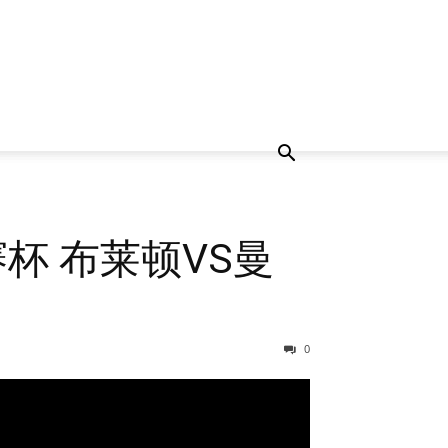
赛杯 布莱顿VS曼
0