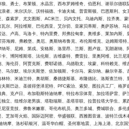
林狼、勇士、布莱顿、水晶宫、西布罗姆维奇、伯恩利、谢菲尔德联
流浪者、米尔沃尔、沃特福德、卡迪夫城、普雷斯顿、巴恩斯利、女
亚、森索罗、尤文图斯、AC米兰、贝内文托、乌迪内斯、拉齐奥、
埃瓦尔、阿拉维斯、巴伦西亚、艾尔切、皇家贝蒂斯、奥萨苏纳、马
雷达、卢高、马洛卡、特内里费、邦弗拉甸拿、奥维多、莱加内斯、
、霍芬海姆、弗赖堡、奥厄、奥斯纳布鲁克、布伦斯维克、达姆斯塔特
摩纳哥、尼姆、第戎、安格斯、洛里昂、兰斯、图卢兹、瓦朗谢纳、
菲卡、博阿维斯塔、法伦斯、吉维森特、费雷拉、里奥阿维、比兰尼
德、海伦芬、阿贾克斯、费耶诺德、乌德勒支、埃蒙、科特赖克、维
堡、马尔默、埃尔夫斯堡、佐加顿斯、卡尔马、索尔纳、赫尔辛基、
林特、米迪兰特、奥胡斯、桑德捷斯基、布隆德比、洛斯查兰特、里
波夫斯巴达、圣彼得堡泽尼特、PFC索治、索契、图拉兵工厂、格罗
K雅典、克卢日、布加勒斯特迪纳摩、特拉布宗体育、加拉塔萨雷、萨
廷独立、纽维尔老男孩、塔勒瑞斯、圣塔菲联、拉普拉塔大学生、累
亚尼亚竞技、弗鲁米嫩塞、哥伦布机员、奥兰多城、费城联合、多伦多
提、芝加哥火焰、国际迈阿密、华盛顿联、西雅图音速、波特兰伐木者
敦迪纳摩、洛杉矶银河、温哥华白帽、圣何塞地震、上海上港、北京国