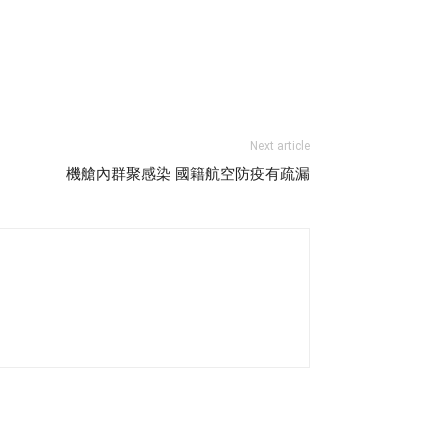
Next article
機艙內群聚感染 國籍航空防疫有疏漏