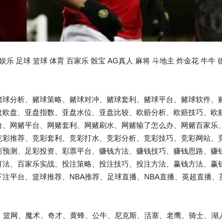
 足球 篮球 体育 百家乐 骰宝 AG真人 麻将 斗地主 炸金花 牛牛 
赌球分析、赌球策略、赌球对冲、赌球套利、赌球平台、赌球软件、
盘欧盘、亚盘指数、亚盘水位、亚盘比较、欧赔分析、欧赔技巧、欧
台、网赌平台、网赌套利、网赌刷水、网赌输了怎么办、网赌百家乐
竞彩推荐、竞彩套利、竞彩打水、竞彩分析、竞彩技巧、竞彩网站、
预测、足彩投资、彩票平台、赚钱方法、赚钱技巧、赚钱思路、赚钱
打法、百家乐实战、投注策略、投注技巧、投注方法、赢钱方法、赢
注平台、篮球推荐、NBA推荐、足球直播、NBA直播、英超直播
人、篮网、魔术、奇才、黄蜂、公牛、尼克斯、活塞、老鹰、骑士、湖