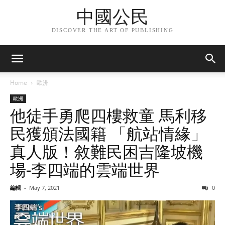
中國公民
DISCOVER THE ART OF PUBLISHING
Home
歐洲
歐洲
他徒手勇爬四樓救童 馬利移
民獲頒法國籍 「航站情緣」
真人版！敘難民困吉隆坡機
場-李四端的雲端世界
編輯
-
May 7, 2021
0