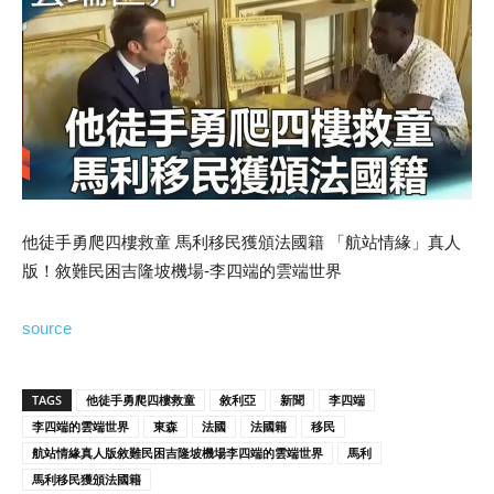
他徒手勇爬四樓救童 馬利移民獲頒法國籍 「航站情緣」真人
版！敘難民困吉隆坡機場-李四端的雲端世界
source
TAGS
他徒手勇爬四樓救童
敘利亞
新聞
李四端
李四端的雲端世界
東森
法國
法國籍
移民
航站情緣真人版敘難民困吉隆坡機場李四端的雲端世界
馬利
馬利移民獲頒法國籍