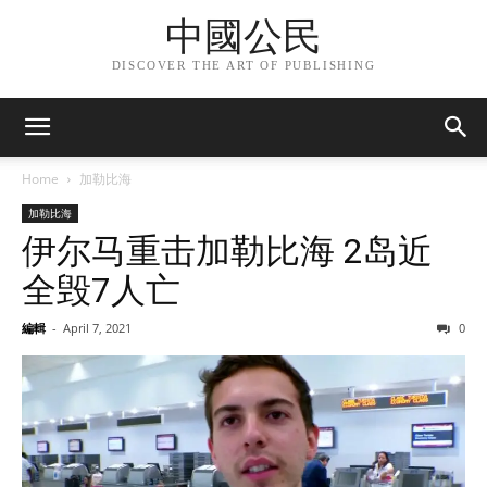
中國公民
DISCOVER THE ART OF PUBLISHING
Home
加勒比海
加勒比海
伊尔马重击加勒比海 2岛近
全毁7人亡
編輯
-
April 7, 2021
0