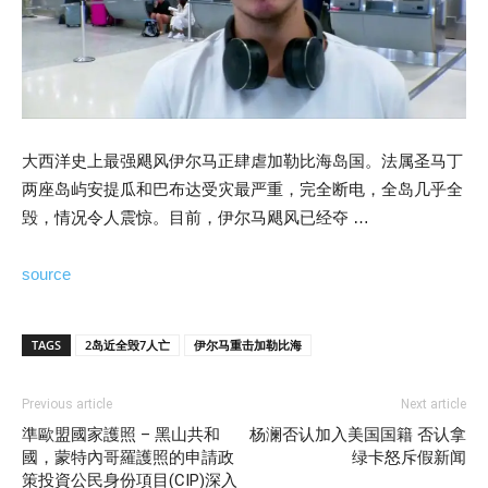
大西洋史上最强飓风伊尔马正肆虐加勒比海岛国。法属圣马丁
两座岛屿安提瓜和巴布达受灾最严重，完全断电，全岛几乎全
毁，情况令人震惊。目前，伊尔马飓风已经夺 …
source
TAGS
2岛近全毁7人亡
伊尔马重击加勒比海
Previous article
Next article
準歐盟國家護照 – 黑山共和
杨澜否认加入美国国籍 否认拿
國，蒙特內哥羅護照的申請政
绿卡怒斥假新闻
策投資公民身份項目(CIP)深入