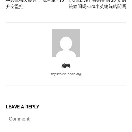
中共軍機又繞台！ 我空軍F 16
【沃草Live】特別企劃 2018 總
升空監控
統給問嗎-520小英總統給問嗎
編輯
https://visa-china.org
LEAVE A REPLY