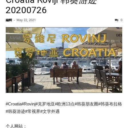
20200726
編輯
-
May 22, 2021
0
#Croatia#Rovinj#克罗地亚#欧洲13点#韩葵朋友圈#韩葵布拉格
#韩葵游迹#常视界#文学外遇
个人网站：