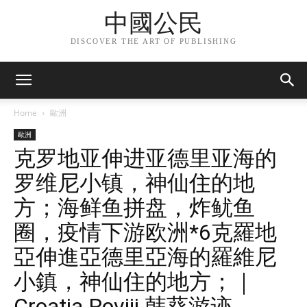
中國公民
DISCOVER THE ART OF PUBLISHING
Home
歐洲
歐洲
克罗地亚伸进亚德里亚海的
罗维尼小镇，神仙住的地
方；海鲜鱼拼盘，炸鱿鱼
圈，疫情下游欧洲*6克羅地
亞伸進亞德里亞海的羅維尼
小鎮，神仙住的地方；｜
Croatia Roviji 韩葵游迹