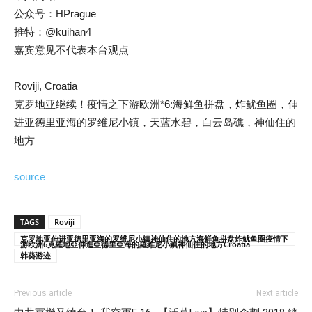
公众号：HPrague
推特：@kuihan4
嘉宾意见不代表本台观点
Roviji, Croatia
克罗地亚继续！疫情之下游欧洲*6:海鲜鱼拼盘，炸鱿鱼圈，伸
进亚德里亚海的罗维尼小镇，天蓝水碧，白云岛礁，神仙住的
地方
source
TAGS
Roviji
克罗地亚伸进亚德里亚海的罗维尼小镇神仙住的地方海鲜鱼拼盘炸鱿鱼圈疫情下
游欧洲6克羅地亞伸進亞德里亞海的羅維尼小鎮神仙住的地方Croatia
韩葵游迹
Previous article
Next article