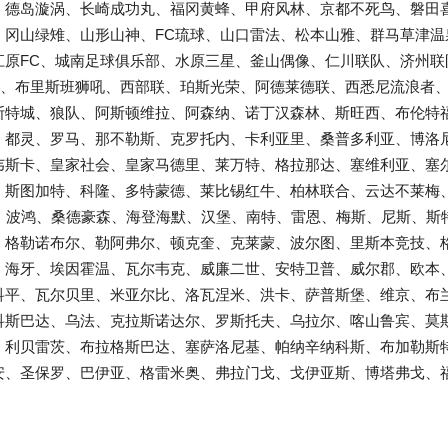
、德岛漩涡、长崎成功丸、福冈黄蜂、甲府风林、京都不死鸟、磐田
冈山绿雉、山形山神、FC琉球、山口雷法、松本山雅、群马草津温
、江原FC、城南足球俱乐部、水原三星、釜山偶像、仁川联队、济州
凰、布里斯班狮吼、西部联、珀斯光荣、阿德莱德联、西悉尼流浪者
斯特城、狼队、阿斯顿维拉、阿森纳、诺丁汉森林、斯旺西、布伦特
、都灵、罗马、那不勒斯、克罗托内、卡利亚里、桑普多利亚、博洛
韦斯卡、皇家社会、皇家马德里、莱万特、格拉那达、塞维利亚、塞
、斯图加特、科隆、多特蒙德、莱比锡红牛、柏林联合、云达不莱梅
者、波鸿、桑德豪森、海登海默、汉堡、南特、雷恩、梅斯、尼斯、斯
、格勒诺布尔、勒阿弗尔、顿克奎、克莱蒙、波尔图、里斯本竞技、
、海牙、埃因霍温、瓦尔韦克、威廉二世、安特卫普、威尔郡、欧本
科平、瓦尔贝里、米亚尔比、洛瓦涅米、洪卡、萨普斯堡、维京、布
科斯巴达、乌法、克拉斯诺达尔、罗斯托夫、乌拉尔、喀山鲁宾、莫
、利贝雷茨、布拉格斯巴达、塞萨洛尼基、帕纳辛纳科斯、布加勒斯
安、圣保罗、巴伊亚、格雷米奥、弗拉门戈、戈伊亚斯、博塔弗戈、