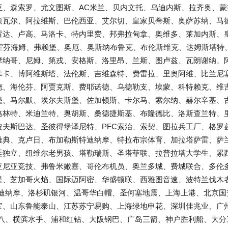
亚、森索罗、尤文图斯、AC米兰、贝内文托、乌迪内斯、拉齐奥、
埃瓦尔、阿拉维斯、巴伦西亚、艾尔切、皇家贝蒂斯、奥萨苏纳、马
雷达、卢高、马洛卡、特内里费、邦弗拉甸拿、奥维多、莱加内斯、
、霍芬海姆、弗赖堡、奥厄、奥斯纳布鲁克、布伦斯维克、达姆斯塔特
摩纳哥、尼姆、第戎、安格斯、洛里昂、兰斯、图卢兹、瓦朗谢纳、
菲卡、博阿维斯塔、法伦斯、吉维森特、费雷拉、里奥阿维、比兰尼
德、海伦芬、阿贾克斯、费耶诺德、乌德勒支、埃蒙、科特赖克、维
堡、马尔默、埃尔夫斯堡、佐加顿斯、卡尔马、索尔纳、赫尔辛基、
林特、米迪兰特、奥胡斯、桑德捷斯基、布隆德比、洛斯查兰特、里
波夫斯巴达、圣彼得堡泽尼特、PFC索治、索契、图拉兵工厂、格罗
K雅典、克卢日、布加勒斯特迪纳摩、特拉布宗体育、加拉塔萨雷、萨
廷独立、纽维尔老男孩、塔勒瑞斯、圣塔菲联、拉普拉塔大学生、累
亚尼亚竞技、弗鲁米嫩塞、哥伦布机员、奥兰多城、费城联合、多伦多
提、芝加哥火焰、国际迈阿密、华盛顿联、西雅图音速、波特兰伐木者
敦迪纳摩、洛杉矶银河、温哥华白帽、圣何塞地震、上海上港、北京国
宝、山东鲁能泰山、江苏苏宁易购、上海绿地申花、深圳佳兆业、广
八、横滨水手、浦和红钻、大阪钢巴、广岛三箭、神户胜利船、大分