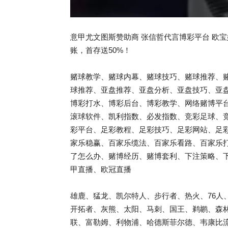
意甲尤文图斯赞助商 张信哲代言博彩平台 欧宝娱乐
账，首存送50%！
赌球教学、赌球内幕、赌球技巧、赌球推荐、
球推荐、亚盘推荐、亚盘分析、亚盘技巧、亚
博彩打水、博彩后台、博彩教学、网络赌博平
滚球软件、凯利指数、必发指数、竞彩足球、
彩平台、足彩教程、足彩技巧、足彩网站、足彩
家乐稳赢、百家乐缆法、百家乐看路、百家乐
了怎么办、赌博经历、赌博套利、下注策略、下
甲直播、欧冠直播
雄鹿、猛龙、凯尔特人、步行者、热火、76
开拓者、灰熊、太阳、马刺、国王、鹈鹕、森
联、富勒姆、利物浦、哈德斯菲尔德、韦康比