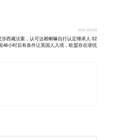
Next article
通过涉西藏法案，认可达赖喇嘛自行认定继承人 02
国48小时后有条件让英国人入境，欧盟存在堪忧