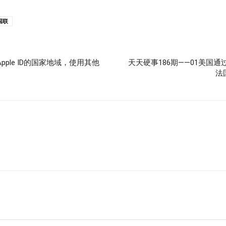
国联
如何切换Apple ID的国家地域，使用其他
天天硬事186期——01美国
法