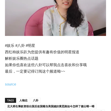
#娱乐 #八卦 #明星
西红柿娱乐趴为您提供有趣有价值的明星报道
解析娱乐圈热点话题
如果你也喜欢这些八卦可以帮我点击喜欢和分享哦
最后，一定要记得订阅这个频道呦~~
source
TAGS
人物志
八卦
北大师生筹款资助出国后改国籍当美国媳妇黄思路如今怎样了德云嘚一嘚