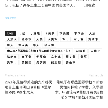
队，包括了许多土生土长在中国的美国华人。 现在这…
source
TAGS
， 就
， 就 能
？ 美 梦
下 美 国
不 下 去
人 加
人 加 入
做 不 下
入 美
入 美 军
军 ，
军 ， 就
刻 拿 下
加 入
加 入 美
华 人
华 人 加
华人加入美军就能立刻拿下美国国籍美梦要做不下去了
国 国 籍
国 籍 ？
就 能 立
拿 下 美
梦 要 做
立 刻 拿
籍 ？ 美
美 军
美 军 ，
美 国 国
美 梦 要
能 立 刻
要 做 不
Previous article
Next article
2021年最值得关注的九个移民
葡萄牙有哪些国际学校？新移
项目上集 #黑山 #希腊 #爱尔
民如何择校？学费、入学要
兰移民 #多米尼克
求、申请流程#葡萄牙移民#葡
萄牙学校#葡萄牙国际学校