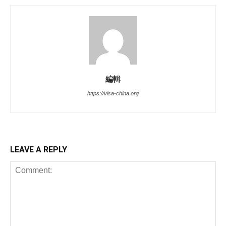
編輯
https://visa-china.org
LEAVE A REPLY